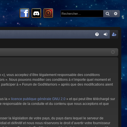
Recherc
Rech
R
FA
on
ns
Q
ne
cri
xi
pti
on
on
m »), vous acceptez d’être légalement responsable des conditions
riors ». Nous pouvons modifier ces conditions à n’importe quel moment et
à participer à « Forum de GodWarriors » après que des modifications aient
ous la «
licence publique générale GNU 2.0
» et qui peut être téléchargé sur
omme responsable de la conduite et du contenu que nous acceptons et que
sser la législation de votre pays, du pays dans lequel le serveur de
et définitif et nous nous réservons le droit d’avertir votre fournisseur