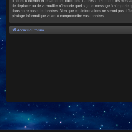
d’accès à internet et les autorités officielles. L’adresse IP de tous les mes
de déplacer ou de verrouiller n’importe quel sujet et message à n’importe 
dans notre base de données. Bien que ces informations ne seront pas diffu
piratage informatique visant à compromettre vos données.
Accueil du forum