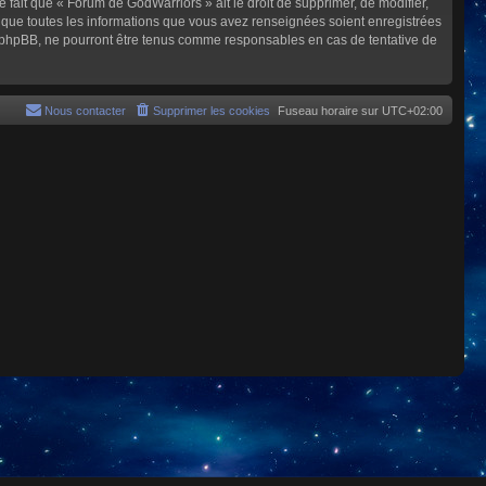
e fait que « Forum de GodWarriors » ait le droit de supprimer, de modifier,
z que toutes les informations que vous avez renseignées soient enregistrées
i phpBB, ne pourront être tenus comme responsables en cas de tentative de
Nous contacter
Supprimer les cookies
Fuseau horaire sur
UTC+02:00