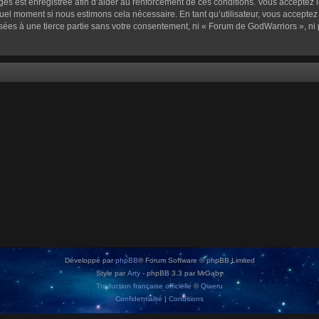
sages est enregistrée afin d’aider au renforcement de ces conditions. Vous acceptez l
quel moment si nous estimons cela nécessaire. En tant qu’utilisateur, vous accepte
sées à une tierce partie sans votre consentement, ni « Forum de GodWarriors », n
Développé par
phpBB
® Forum Software © phpBB Limited
Style par
Arty
- phpBB 3.3 par MrGaby
Traduction française officielle
©
Qiaeru
Confidentialité
|
Conditions