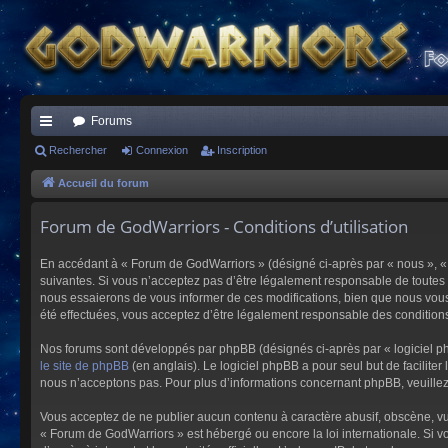
Forums
ac
Rechercher
Connexion
Inscription
co
Accueil du forum
ur
Forum de GodWarriors - Conditions d’utilisation
ci
En accédant à « Forum de GodWarriors » (désigné ci-après par « nous », « 
s
suivantes. Si vous n’acceptez pas d’être légalement responsable de toutes 
nous essaierons de vous informer de ces modifications, bien que nous vous 
été effectuées, vous acceptez d’être légalement responsable des conditions
Nos forums sont développés par phpBB (désignés ci-après par « logiciel ph
le site de phpBB
(en anglais). Le logiciel phpBB a pour seul but de facilit
nous n’acceptons pas. Pour plus d’informations concernant phpBB, veuille
Vous acceptez de ne publier aucun contenu à caractère abusif, obscène, vulg
« Forum de GodWarriors » est hébergé ou encore la loi internationale. Si vo