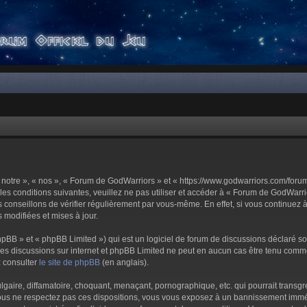
notre », « nos », « Forum de GodWarriors » et « https://www.godwarriors.com/foru
les conditions suivantes, veuillez ne pas utiliser et accéder à « Forum de GodWar
conseillons de vérifier régulièrement par vous-même. En effet, si vous continuez 
 modifiées et mises à jour.
pBB » et « phpBB Limited ») qui est un logiciel de forum de discussions déclaré s
er les discussions sur internet et phpBB Limited ne peut en aucun cas être tenu c
z consulter
le site de phpBB
(en anglais).
aire, diffamatoire, choquant, menaçant, pornographique, etc. qui pourrait transgre
us ne respectez pas ces dispositions, vous vous exposez à un bannissement immédiat 