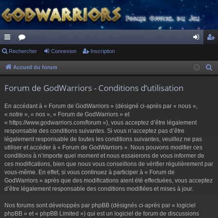
ac
Rechercher
or
Connexion
Inscription
on
ns
co
u
ne
cri
Accueil du forum
R
e
ur
m
xi
pti
Forum de GodWarriors - Conditions d’utilisation
c
ci
s
on
on
h
En accédant à « Forum de GodWarriors » (désigné ci-après par « nous »,
s
e
« notre », « nos », « Forum de GodWarriors » et
r
« https://www.godwarriors.com/forum »), vous acceptez d’être légalement
responsable des conditions suivantes. Si vous n’acceptez pas d’être
c
légalement responsable de toutes les conditions suivantes, veuillez ne pas
h
utiliser et accéder à « Forum de GodWarriors ». Nous pouvons modifier ces
e
conditions à n’importe quel moment et nous essaierons de vous informer de
r
ces modifications, bien que nous vous conseillons de vérifier régulièrement par
vous-même. En effet, si vous continuez à participer à « Forum de
GodWarriors » après que des modifications aient été effectuées, vous acceptez
d’être légalement responsable des conditions modifiées et mises à jour.
Nos forums sont développés par phpBB (désignés ci-après par « logiciel
phpBB » et « phpBB Limited ») qui est un logiciel de forum de discussions