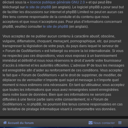
déclaré sous la «
licence publique générale GNU 2.0
» et qui peut être
téléchargé sur
le site de phpBB
(en anglais). Le logiciel phpBB a pour seul but
de faciliter les discussions sur internet et phpBB Limited ne peut en aucun cas
être tenu comme responsable de la conduite et du contenu que nous
acceptons et que nous n’acceptons pas. Pour plus d’informations concernant
phpBB, veuillez consulter
le site de phpBB
(en anglais).
Vous acceptez de ne publier aucun contenu à caractère abusif, obscène,
vulgaire, diffamatoire, choquant, menaçant, pornographique, etc. qui pourrait
transgresser la législation de votre pays, du pays dans lequel le serveur de
« Forum de GodWarriors » est hébergé ou encore la loi internationale. Si vous
ne respectez pas ces dispositions, vous vous exposez à un bannissement
immédiat et définitif et nous nous réservons le droit d’avertir votre fournisseur
d’accès à internet et les autorités officielles. L’adresse IP de tous les messages
est enregistrée afin d’aider au renforcement de ces conditions. Vous acceptez
le fait que « Forum de GodWarriors » ait le droit de supprimer, de modifier, de
déplacer ou de verrouiller n’importe quel sujet et message à n’importe quel
moment si nous estimons cela nécessaire. En tant qu’utilisateur, vous acceptez
que toutes les informations que vous avez renseignées soient enregistrées
dans notre base de données. Bien que ces informations ne seront pas
diffusées à une tierce partie sans votre consentement, ni « Forum de
GodWarriors », ni phpBB, ne pourront être tenus comme responsables en cas
de tentative de piratage informatique visant à compromettre vos données.
Accueil du forum
Nous contacter