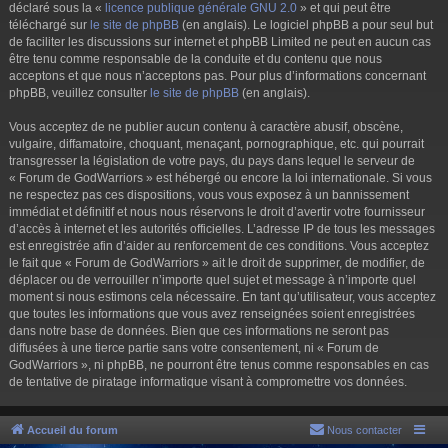
déclaré sous la «
licence publique générale GNU 2.0
» et qui peut être
téléchargé sur
le site de phpBB
(en anglais). Le logiciel phpBB a pour seul but
de faciliter les discussions sur internet et phpBB Limited ne peut en aucun cas
être tenu comme responsable de la conduite et du contenu que nous
acceptons et que nous n’acceptons pas. Pour plus d’informations concernant
phpBB, veuillez consulter
le site de phpBB
(en anglais).
Vous acceptez de ne publier aucun contenu à caractère abusif, obscène,
vulgaire, diffamatoire, choquant, menaçant, pornographique, etc. qui pourrait
transgresser la législation de votre pays, du pays dans lequel le serveur de
« Forum de GodWarriors » est hébergé ou encore la loi internationale. Si vous
ne respectez pas ces dispositions, vous vous exposez à un bannissement
immédiat et définitif et nous nous réservons le droit d’avertir votre fournisseur
d’accès à internet et les autorités officielles. L’adresse IP de tous les messages
est enregistrée afin d’aider au renforcement de ces conditions. Vous acceptez
le fait que « Forum de GodWarriors » ait le droit de supprimer, de modifier, de
déplacer ou de verrouiller n’importe quel sujet et message à n’importe quel
moment si nous estimons cela nécessaire. En tant qu’utilisateur, vous acceptez
que toutes les informations que vous avez renseignées soient enregistrées
dans notre base de données. Bien que ces informations ne seront pas
diffusées à une tierce partie sans votre consentement, ni « Forum de
GodWarriors », ni phpBB, ne pourront être tenus comme responsables en cas
de tentative de piratage informatique visant à compromettre vos données.
Accueil du forum
Nous contacter