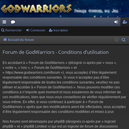
ac
Rechercher
or
Connexion
Inscription
on
ns
co
u
ne
cri
Accueil du forum
R
e
ur
m
xi
pti
Forum de GodWarriors - Conditions d’utilisation
c
ci
s
on
on
h
En accédant à « Forum de GodWarriors » (désigné ci-après par « nous »,
s
e
« notre », « nos », « Forum de GodWarriors » et
r
« https://www.godwarriors.com/forum »), vous acceptez d’être légalement
responsable des conditions suivantes. Si vous n’acceptez pas d’être
c
légalement responsable de toutes les conditions suivantes, veuillez ne pas
h
utiliser et accéder à « Forum de GodWarriors ». Nous pouvons modifier ces
e
conditions à n’importe quel moment et nous essaierons de vous informer de
r
ces modifications, bien que nous vous conseillons de vérifier régulièrement par
vous-même. En effet, si vous continuez à participer à « Forum de
GodWarriors » après que des modifications aient été effectuées, vous acceptez
d’être légalement responsable des conditions modifiées et mises à jour.
Nos forums sont développés par phpBB (désignés ci-après par « logiciel
phpBB » et « phpBB Limited ») qui est un logiciel de forum de discussions