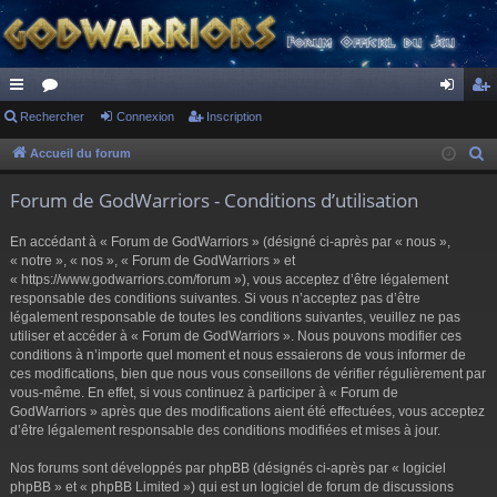
ac
Rechercher
or
Connexion
Inscription
on
ns
co
u
ne
cri
Accueil du forum
R
e
ur
m
xi
pti
Forum de GodWarriors - Conditions d’utilisation
c
ci
s
on
on
h
En accédant à « Forum de GodWarriors » (désigné ci-après par « nous »,
s
e
« notre », « nos », « Forum de GodWarriors » et
r
« https://www.godwarriors.com/forum »), vous acceptez d’être légalement
responsable des conditions suivantes. Si vous n’acceptez pas d’être
c
légalement responsable de toutes les conditions suivantes, veuillez ne pas
h
utiliser et accéder à « Forum de GodWarriors ». Nous pouvons modifier ces
e
conditions à n’importe quel moment et nous essaierons de vous informer de
r
ces modifications, bien que nous vous conseillons de vérifier régulièrement par
vous-même. En effet, si vous continuez à participer à « Forum de
GodWarriors » après que des modifications aient été effectuées, vous acceptez
d’être légalement responsable des conditions modifiées et mises à jour.
Nos forums sont développés par phpBB (désignés ci-après par « logiciel
phpBB » et « phpBB Limited ») qui est un logiciel de forum de discussions