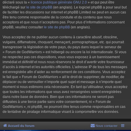
déclaré sous la «
licence publique générale GNU 2.0
» et qui peut être
téléchargé sur
le site de phpBB
(en anglais). Le logiciel phpBB a pour seul but
de faciliter les discussions sur internet et phpBB Limited ne peut en aucun cas
être tenu comme responsable de la conduite et du contenu que nous
acceptons et que nous n’acceptons pas. Pour plus d’informations concernant
phpBB, veuillez consulter
le site de phpBB
(en anglais).
Vous acceptez de ne publier aucun contenu à caractère abusif, obscène,
vulgaire, diffamatoire, choquant, menaçant, pornographique, etc. qui pourrait
transgresser la législation de votre pays, du pays dans lequel le serveur de
« Forum de GodWarriors » est hébergé ou encore la loi internationale. Si vous
ne respectez pas ces dispositions, vous vous exposez à un bannissement
immédiat et définitif et nous nous réservons le droit d’avertir votre fournisseur
d’accès à internet et les autorités officielles. L’adresse IP de tous les messages
est enregistrée afin d’aider au renforcement de ces conditions. Vous acceptez
le fait que « Forum de GodWarriors » ait le droit de supprimer, de modifier, de
déplacer ou de verrouiller n’importe quel sujet et message à n’importe quel
moment si nous estimons cela nécessaire. En tant qu’utilisateur, vous acceptez
que toutes les informations que vous avez renseignées soient enregistrées
dans notre base de données. Bien que ces informations ne seront pas
diffusées à une tierce partie sans votre consentement, ni « Forum de
GodWarriors », ni phpBB, ne pourront être tenus comme responsables en cas
de tentative de piratage informatique visant à compromettre vos données.
Accueil du forum
Nous contacter