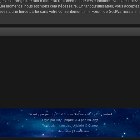
sages est enregistrée afin d’aider au renforcement de ces conditions. Vous acceptez l
quel moment si nous estimons cela nécessaire. En tant qu’utilisateur, vous accepte
sées à une tierce partie sans votre consentement, ni « Forum de GodWarriors », n
Développé par
phpBB
® Forum Software © phpBB Limited
Style par
Arty
- phpBB 3.3 par MrGaby
Traduction française officielle
©
Qiaeru
Confidentialité
|
Conditions