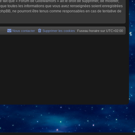
e fait que « Forum de GodWarriors » ait le droit de supprimer, de modifier,
z que toutes les informations que vous avez renseignées soient enregistrées
i phpBB, ne pourront être tenus comme responsables en cas de tentative de
Nous contacter
Supprimer les cookies
Fuseau horaire sur
UTC+02:00