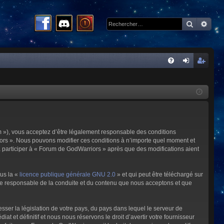
Recherc
Rech
R
FA
on
ns
Q
ne
cri
xi
pti
on
on
m »), vous acceptez d’être légalement responsable des conditions
riors ». Nous pouvons modifier ces conditions à n’importe quel moment et
à participer à « Forum de GodWarriors » après que des modifications aient
ous la «
licence publique générale GNU 2.0
» et qui peut être téléchargé sur
omme responsable de la conduite et du contenu que nous acceptons et que
sser la législation de votre pays, du pays dans lequel le serveur de
et définitif et nous nous réservons le droit d’avertir votre fournisseur