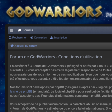
Forums
ac
Rechercher
Connexion
Inscription
co
Accueil du forum
ur
Forum de GodWarriors - Conditions d’utilisation
ci
En accédant à « Forum de GodWarriors » (désigné ci-après par « nous », « 
s
suivantes. Si vous n’acceptez pas d’être légalement responsable de toutes 
nous essaierons de vous informer de ces modifications, bien que nous vous 
été effectuées, vous acceptez d’être légalement responsable des conditions
Nos forums sont développés par phpBB (désignés ci-après par « logiciel ph
le site de phpBB
(en anglais). Le logiciel phpBB a pour seul but de facilit
nous n’acceptons pas. Pour plus d’informations concernant phpBB, veuille
Vous acceptez de ne publier aucun contenu à caractère abusif, obscène, vulg
« Forum de GodWarriors » est hébergé ou encore la loi internationale. Si vo