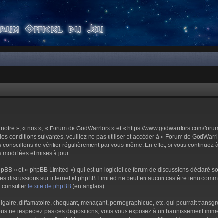
notre », « nos », « Forum de GodWarriors » et « https://www.godwarriors.com/foru
les conditions suivantes, veuillez ne pas utiliser et accéder à « Forum de GodWar
conseillons de vérifier régulièrement par vous-même. En effet, si vous continuez 
 modifiées et mises à jour.
pBB » et « phpBB Limited ») qui est un logiciel de forum de discussions déclaré s
er les discussions sur internet et phpBB Limited ne peut en aucun cas être tenu c
z consulter
le site de phpBB
(en anglais).
aire, diffamatoire, choquant, menaçant, pornographique, etc. qui pourrait transgre
us ne respectez pas ces dispositions, vous vous exposez à un bannissement immédiat 