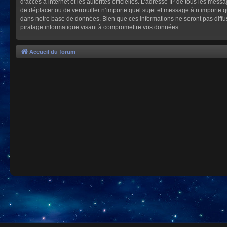
d’accès à internet et les autorités officielles. L’adresse IP de tous les mes
de déplacer ou de verrouiller n’importe quel sujet et message à n’importe 
dans notre base de données. Bien que ces informations ne seront pas diffu
piratage informatique visant à compromettre vos données.
Accueil du forum