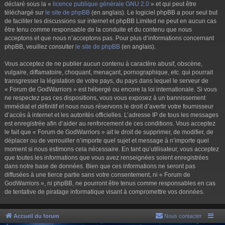
déclaré sous la «
licence publique générale GNU 2.0
» et qui peut être
téléchargé sur
le site de phpBB
(en anglais). Le logiciel phpBB a pour seul but
de faciliter les discussions sur internet et phpBB Limited ne peut en aucun cas
être tenu comme responsable de la conduite et du contenu que nous
acceptons et que nous n’acceptons pas. Pour plus d’informations concernant
phpBB, veuillez consulter
le site de phpBB
(en anglais).
Vous acceptez de ne publier aucun contenu à caractère abusif, obscène,
vulgaire, diffamatoire, choquant, menaçant, pornographique, etc. qui pourrait
transgresser la législation de votre pays, du pays dans lequel le serveur de
« Forum de GodWarriors » est hébergé ou encore la loi internationale. Si vous
ne respectez pas ces dispositions, vous vous exposez à un bannissement
immédiat et définitif et nous nous réservons le droit d’avertir votre fournisseur
d’accès à internet et les autorités officielles. L’adresse IP de tous les messages
est enregistrée afin d’aider au renforcement de ces conditions. Vous acceptez
le fait que « Forum de GodWarriors » ait le droit de supprimer, de modifier, de
déplacer ou de verrouiller n’importe quel sujet et message à n’importe quel
moment si nous estimons cela nécessaire. En tant qu’utilisateur, vous acceptez
que toutes les informations que vous avez renseignées soient enregistrées
dans notre base de données. Bien que ces informations ne seront pas
diffusées à une tierce partie sans votre consentement, ni « Forum de
GodWarriors », ni phpBB, ne pourront être tenus comme responsables en cas
de tentative de piratage informatique visant à compromettre vos données.
Accueil du forum
Nous contacter