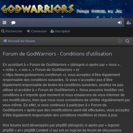
ac
Rechercher
or
Connexion
Inscription
on
ns
co
u
ne
cri
Accueil du forum
R
e
ur
m
xi
pti
Forum de GodWarriors - Conditions d’utilisation
c
ci
s
on
on
h
En accédant à « Forum de GodWarriors » (désigné ci-après par « nous »,
s
e
« notre », « nos », « Forum de GodWarriors » et
r
« https://www.godwarriors.com/forum »), vous acceptez d’être légalement
responsable des conditions suivantes. Si vous n’acceptez pas d’être
c
légalement responsable de toutes les conditions suivantes, veuillez ne pas
h
utiliser et accéder à « Forum de GodWarriors ». Nous pouvons modifier ces
e
conditions à n’importe quel moment et nous essaierons de vous informer de
r
ces modifications, bien que nous vous conseillons de vérifier régulièrement par
vous-même. En effet, si vous continuez à participer à « Forum de
GodWarriors » après que des modifications aient été effectuées, vous acceptez
d’être légalement responsable des conditions modifiées et mises à jour.
Nos forums sont développés par phpBB (désignés ci-après par « logiciel
phpBB » et « phpBB Limited ») qui est un logiciel de forum de discussions