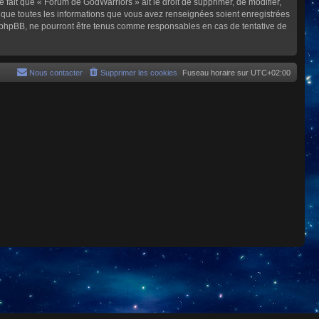
e fait que « Forum de GodWarriors » ait le droit de supprimer, de modifier,
z que toutes les informations que vous avez renseignées soient enregistrées
i phpBB, ne pourront être tenus comme responsables en cas de tentative de
Nous contacter
Supprimer les cookies
Fuseau horaire sur
UTC+02:00