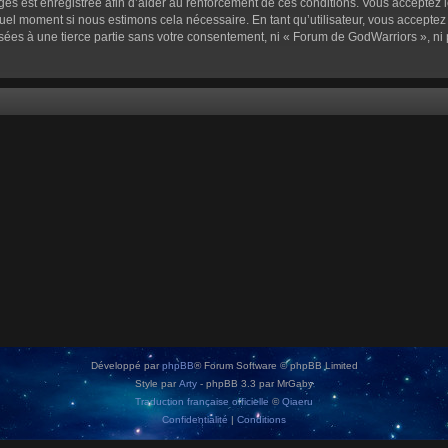
sages est enregistrée afin d’aider au renforcement de ces conditions. Vous acceptez l
quel moment si nous estimons cela nécessaire. En tant qu’utilisateur, vous accepte
sées à une tierce partie sans votre consentement, ni « Forum de GodWarriors », n
Développé par
phpBB
® Forum Software © phpBB Limited
Style par
Arty
- phpBB 3.3 par MrGaby
Traduction française officielle
©
Qiaeru
Confidentialité
|
Conditions