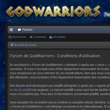
Forums
ac
Rechercher
Connexion
Inscription
co
Accueil du forum
ur
Forum de GodWarriors - Conditions d’utilisation
ci
En accédant à « Forum de GodWarriors » (désigné ci-après par « nous », « 
s
suivantes. Si vous n’acceptez pas d’être légalement responsable de toutes 
nous essaierons de vous informer de ces modifications, bien que nous vous 
été effectuées, vous acceptez d’être légalement responsable des conditions
Nos forums sont développés par phpBB (désignés ci-après par « logiciel ph
le site de phpBB
(en anglais). Le logiciel phpBB a pour seul but de facilit
nous n’acceptons pas. Pour plus d’informations concernant phpBB, veuille
Vous acceptez de ne publier aucun contenu à caractère abusif, obscène, vulg
« Forum de GodWarriors » est hébergé ou encore la loi internationale. Si vo