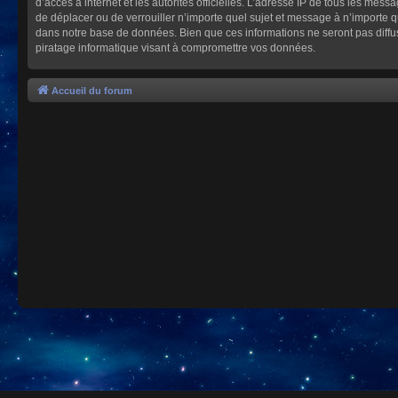
d’accès à internet et les autorités officielles. L’adresse IP de tous les mes
de déplacer ou de verrouiller n’importe quel sujet et message à n’importe 
dans notre base de données. Bien que ces informations ne seront pas diffu
piratage informatique visant à compromettre vos données.
Accueil du forum