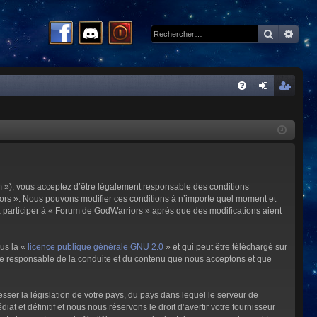
Recherc
Rech
R
FA
on
ns
Q
ne
cri
xi
pti
on
on
m »), vous acceptez d’être légalement responsable des conditions
riors ». Nous pouvons modifier ces conditions à n’importe quel moment et
à participer à « Forum de GodWarriors » après que des modifications aient
ous la «
licence publique générale GNU 2.0
» et qui peut être téléchargé sur
omme responsable de la conduite et du contenu que nous acceptons et que
sser la législation de votre pays, du pays dans lequel le serveur de
et définitif et nous nous réservons le droit d’avertir votre fournisseur