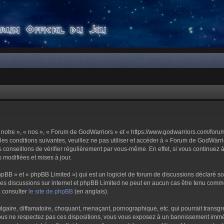
notre », « nos », « Forum de GodWarriors » et « https://www.godwarriors.com/foru
les conditions suivantes, veuillez ne pas utiliser et accéder à « Forum de GodWar
conseillons de vérifier régulièrement par vous-même. En effet, si vous continuez 
 modifiées et mises à jour.
pBB » et « phpBB Limited ») qui est un logiciel de forum de discussions déclaré s
er les discussions sur internet et phpBB Limited ne peut en aucun cas être tenu c
z consulter
le site de phpBB
(en anglais).
aire, diffamatoire, choquant, menaçant, pornographique, etc. qui pourrait transgre
us ne respectez pas ces dispositions, vous vous exposez à un bannissement immédiat 