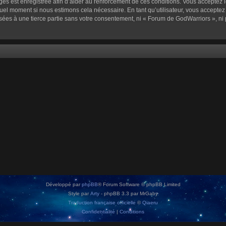
sages est enregistrée afin d’aider au renforcement de ces conditions. Vous acceptez l
quel moment si nous estimons cela nécessaire. En tant qu’utilisateur, vous accepte
sées à une tierce partie sans votre consentement, ni « Forum de GodWarriors », n
Développé par
phpBB
® Forum Software © phpBB Limited
Style par
Arty
- phpBB 3.3 par MrGaby
Traduction française officielle
©
Qiaeru
Confidentialité
|
Conditions