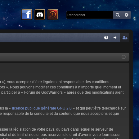
Recherc
Rech
R
FA
on
ns
Q
ne
cri
xi
pti
on
on
m »), vous acceptez d’être légalement responsable des conditions
riors ». Nous pouvons modifier ces conditions à n’importe quel moment et
à participer à « Forum de GodWarriors » après que des modifications aient
ous la «
licence publique générale GNU 2.0
» et qui peut être téléchargé sur
omme responsable de la conduite et du contenu que nous acceptons et que
sser la législation de votre pays, du pays dans lequel le serveur de
et définitif et nous nous réservons le droit d’avertir votre fournisseur