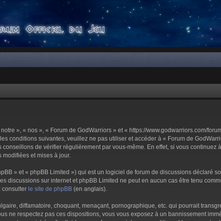
notre », « nos », « Forum de GodWarriors » et « https://www.godwarriors.com/foru
les conditions suivantes, veuillez ne pas utiliser et accéder à « Forum de GodWar
conseillons de vérifier régulièrement par vous-même. En effet, si vous continuez 
 modifiées et mises à jour.
pBB » et « phpBB Limited ») qui est un logiciel de forum de discussions déclaré s
er les discussions sur internet et phpBB Limited ne peut en aucun cas être tenu c
z consulter
le site de phpBB
(en anglais).
aire, diffamatoire, choquant, menaçant, pornographique, etc. qui pourrait transgre
us ne respectez pas ces dispositions, vous vous exposez à un bannissement immédiat 