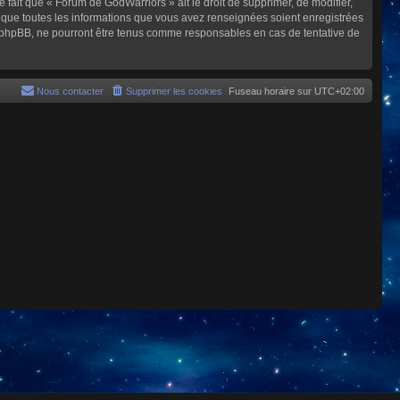
e fait que « Forum de GodWarriors » ait le droit de supprimer, de modifier,
z que toutes les informations que vous avez renseignées soient enregistrées
i phpBB, ne pourront être tenus comme responsables en cas de tentative de
Nous contacter
Supprimer les cookies
Fuseau horaire sur
UTC+02:00