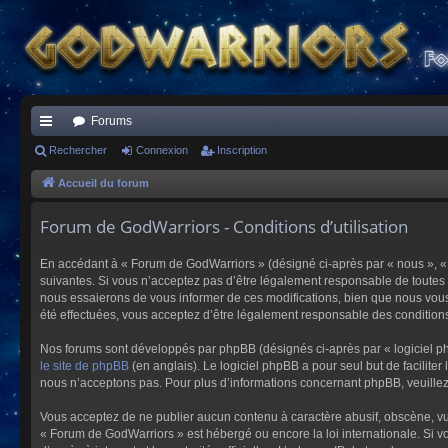
Forums
ac
Rechercher
Connexion
Inscription
co
Accueil du forum
ur
Forum de GodWarriors - Conditions d’utilisation
ci
En accédant à « Forum de GodWarriors » (désigné ci-après par « nous », « 
s
suivantes. Si vous n’acceptez pas d’être légalement responsable de toutes 
nous essaierons de vous informer de ces modifications, bien que nous vous 
été effectuées, vous acceptez d’être légalement responsable des conditions
Nos forums sont développés par phpBB (désignés ci-après par « logiciel ph
le site de phpBB
(en anglais). Le logiciel phpBB a pour seul but de facilit
nous n’acceptons pas. Pour plus d’informations concernant phpBB, veuille
Vous acceptez de ne publier aucun contenu à caractère abusif, obscène, vulg
« Forum de GodWarriors » est hébergé ou encore la loi internationale. Si vo