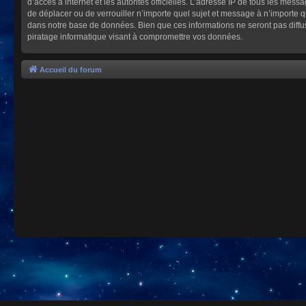
d’accès à internet et les autorités officielles. L’adresse IP de tous les mes
de déplacer ou de verrouiller n’importe quel sujet et message à n’importe 
dans notre base de données. Bien que ces informations ne seront pas diffu
piratage informatique visant à compromettre vos données.
Accueil du forum