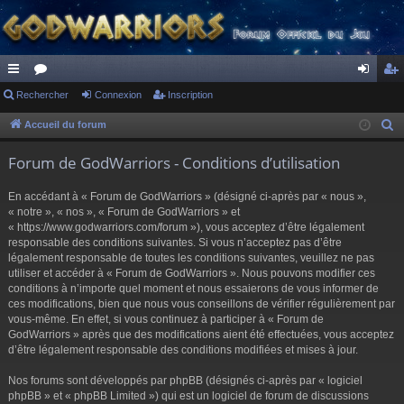
ac
Rechercher
or
Connexion
Inscription
on
ns
co
u
ne
cri
Accueil du forum
R
e
ur
m
xi
pti
Forum de GodWarriors - Conditions d’utilisation
c
ci
s
on
on
h
En accédant à « Forum de GodWarriors » (désigné ci-après par « nous »,
s
e
« notre », « nos », « Forum de GodWarriors » et
r
« https://www.godwarriors.com/forum »), vous acceptez d’être légalement
responsable des conditions suivantes. Si vous n’acceptez pas d’être
c
légalement responsable de toutes les conditions suivantes, veuillez ne pas
h
utiliser et accéder à « Forum de GodWarriors ». Nous pouvons modifier ces
e
conditions à n’importe quel moment et nous essaierons de vous informer de
r
ces modifications, bien que nous vous conseillons de vérifier régulièrement par
vous-même. En effet, si vous continuez à participer à « Forum de
GodWarriors » après que des modifications aient été effectuées, vous acceptez
d’être légalement responsable des conditions modifiées et mises à jour.
Nos forums sont développés par phpBB (désignés ci-après par « logiciel
phpBB » et « phpBB Limited ») qui est un logiciel de forum de discussions