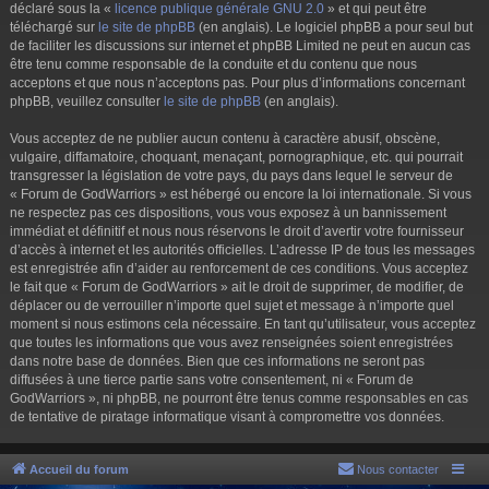
déclaré sous la «
licence publique générale GNU 2.0
» et qui peut être
téléchargé sur
le site de phpBB
(en anglais). Le logiciel phpBB a pour seul but
de faciliter les discussions sur internet et phpBB Limited ne peut en aucun cas
être tenu comme responsable de la conduite et du contenu que nous
acceptons et que nous n’acceptons pas. Pour plus d’informations concernant
phpBB, veuillez consulter
le site de phpBB
(en anglais).
Vous acceptez de ne publier aucun contenu à caractère abusif, obscène,
vulgaire, diffamatoire, choquant, menaçant, pornographique, etc. qui pourrait
transgresser la législation de votre pays, du pays dans lequel le serveur de
« Forum de GodWarriors » est hébergé ou encore la loi internationale. Si vous
ne respectez pas ces dispositions, vous vous exposez à un bannissement
immédiat et définitif et nous nous réservons le droit d’avertir votre fournisseur
d’accès à internet et les autorités officielles. L’adresse IP de tous les messages
est enregistrée afin d’aider au renforcement de ces conditions. Vous acceptez
le fait que « Forum de GodWarriors » ait le droit de supprimer, de modifier, de
déplacer ou de verrouiller n’importe quel sujet et message à n’importe quel
moment si nous estimons cela nécessaire. En tant qu’utilisateur, vous acceptez
que toutes les informations que vous avez renseignées soient enregistrées
dans notre base de données. Bien que ces informations ne seront pas
diffusées à une tierce partie sans votre consentement, ni « Forum de
GodWarriors », ni phpBB, ne pourront être tenus comme responsables en cas
de tentative de piratage informatique visant à compromettre vos données.
Accueil du forum
Nous contacter