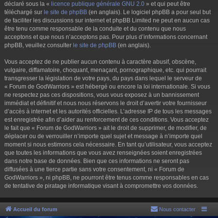
déclaré sous la «
licence publique générale GNU 2.0
» et qui peut être
téléchargé sur
le site de phpBB
(en anglais). Le logiciel phpBB a pour seul but
de faciliter les discussions sur internet et phpBB Limited ne peut en aucun cas
être tenu comme responsable de la conduite et du contenu que nous
acceptons et que nous n’acceptons pas. Pour plus d’informations concernant
phpBB, veuillez consulter
le site de phpBB
(en anglais).
Vous acceptez de ne publier aucun contenu à caractère abusif, obscène,
vulgaire, diffamatoire, choquant, menaçant, pornographique, etc. qui pourrait
transgresser la législation de votre pays, du pays dans lequel le serveur de
« Forum de GodWarriors » est hébergé ou encore la loi internationale. Si vous
ne respectez pas ces dispositions, vous vous exposez à un bannissement
immédiat et définitif et nous nous réservons le droit d’avertir votre fournisseur
d’accès à internet et les autorités officielles. L’adresse IP de tous les messages
est enregistrée afin d’aider au renforcement de ces conditions. Vous acceptez
le fait que « Forum de GodWarriors » ait le droit de supprimer, de modifier, de
déplacer ou de verrouiller n’importe quel sujet et message à n’importe quel
moment si nous estimons cela nécessaire. En tant qu’utilisateur, vous acceptez
que toutes les informations que vous avez renseignées soient enregistrées
dans notre base de données. Bien que ces informations ne seront pas
diffusées à une tierce partie sans votre consentement, ni « Forum de
GodWarriors », ni phpBB, ne pourront être tenus comme responsables en cas
de tentative de piratage informatique visant à compromettre vos données.
Accueil du forum
Nous contacter