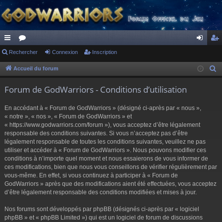
ac
Rechercher
or
Connexion
Inscription
on
ns
co
u
ne
cri
Accueil du forum
R
e
ur
m
xi
pti
Forum de GodWarriors - Conditions d’utilisation
c
ci
s
on
on
h
En accédant à « Forum de GodWarriors » (désigné ci-après par « nous »,
s
e
« notre », « nos », « Forum de GodWarriors » et
r
« https://www.godwarriors.com/forum »), vous acceptez d’être légalement
responsable des conditions suivantes. Si vous n’acceptez pas d’être
c
légalement responsable de toutes les conditions suivantes, veuillez ne pas
h
utiliser et accéder à « Forum de GodWarriors ». Nous pouvons modifier ces
e
conditions à n’importe quel moment et nous essaierons de vous informer de
r
ces modifications, bien que nous vous conseillons de vérifier régulièrement par
vous-même. En effet, si vous continuez à participer à « Forum de
GodWarriors » après que des modifications aient été effectuées, vous acceptez
d’être légalement responsable des conditions modifiées et mises à jour.
Nos forums sont développés par phpBB (désignés ci-après par « logiciel
phpBB » et « phpBB Limited ») qui est un logiciel de forum de discussions