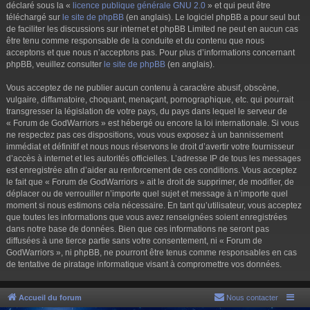
déclaré sous la «
licence publique générale GNU 2.0
» et qui peut être
téléchargé sur
le site de phpBB
(en anglais). Le logiciel phpBB a pour seul but
de faciliter les discussions sur internet et phpBB Limited ne peut en aucun cas
être tenu comme responsable de la conduite et du contenu que nous
acceptons et que nous n’acceptons pas. Pour plus d’informations concernant
phpBB, veuillez consulter
le site de phpBB
(en anglais).
Vous acceptez de ne publier aucun contenu à caractère abusif, obscène,
vulgaire, diffamatoire, choquant, menaçant, pornographique, etc. qui pourrait
transgresser la législation de votre pays, du pays dans lequel le serveur de
« Forum de GodWarriors » est hébergé ou encore la loi internationale. Si vous
ne respectez pas ces dispositions, vous vous exposez à un bannissement
immédiat et définitif et nous nous réservons le droit d’avertir votre fournisseur
d’accès à internet et les autorités officielles. L’adresse IP de tous les messages
est enregistrée afin d’aider au renforcement de ces conditions. Vous acceptez
le fait que « Forum de GodWarriors » ait le droit de supprimer, de modifier, de
déplacer ou de verrouiller n’importe quel sujet et message à n’importe quel
moment si nous estimons cela nécessaire. En tant qu’utilisateur, vous acceptez
que toutes les informations que vous avez renseignées soient enregistrées
dans notre base de données. Bien que ces informations ne seront pas
diffusées à une tierce partie sans votre consentement, ni « Forum de
GodWarriors », ni phpBB, ne pourront être tenus comme responsables en cas
de tentative de piratage informatique visant à compromettre vos données.
Accueil du forum
Nous contacter