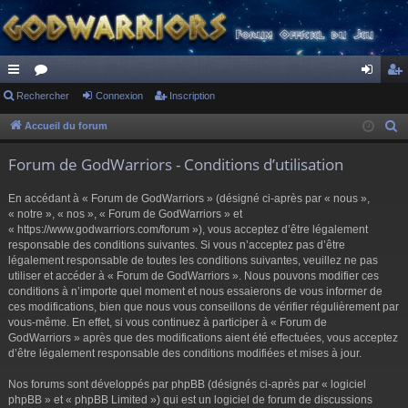
ac
Rechercher
or
Connexion
Inscription
on
ns
co
u
ne
cri
Accueil du forum
R
e
ur
m
xi
pti
Forum de GodWarriors - Conditions d’utilisation
c
ci
s
on
on
h
En accédant à « Forum de GodWarriors » (désigné ci-après par « nous »,
s
e
« notre », « nos », « Forum de GodWarriors » et
r
« https://www.godwarriors.com/forum »), vous acceptez d’être légalement
responsable des conditions suivantes. Si vous n’acceptez pas d’être
c
légalement responsable de toutes les conditions suivantes, veuillez ne pas
h
utiliser et accéder à « Forum de GodWarriors ». Nous pouvons modifier ces
e
conditions à n’importe quel moment et nous essaierons de vous informer de
r
ces modifications, bien que nous vous conseillons de vérifier régulièrement par
vous-même. En effet, si vous continuez à participer à « Forum de
GodWarriors » après que des modifications aient été effectuées, vous acceptez
d’être légalement responsable des conditions modifiées et mises à jour.
Nos forums sont développés par phpBB (désignés ci-après par « logiciel
phpBB » et « phpBB Limited ») qui est un logiciel de forum de discussions