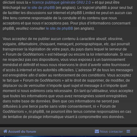
déclaré sous la «
licence publique générale GNU 2.0
» et qui peut être
téléchargé sur
le site de phpBB
(en anglais). Le logiciel phpBB a pour seul but
de faciliter les discussions sur internet et phpBB Limited ne peut en aucun cas
être tenu comme responsable de la conduite et du contenu que nous
acceptons et que nous n’acceptons pas. Pour plus d’informations concernant
phpBB, veuillez consulter
le site de phpBB
(en anglais).
Vous acceptez de ne publier aucun contenu à caractère abusif, obscène,
vulgaire, diffamatoire, choquant, menaçant, pornographique, etc. qui pourrait
transgresser la législation de votre pays, du pays dans lequel le serveur de
« Forum de GodWarriors » est hébergé ou encore la loi internationale. Si vous
ne respectez pas ces dispositions, vous vous exposez à un bannissement
immédiat et définitif et nous nous réservons le droit d’avertir votre fournisseur
d’accès à internet et les autorités officielles. L’adresse IP de tous les messages
est enregistrée afin d’aider au renforcement de ces conditions. Vous acceptez
le fait que « Forum de GodWarriors » ait le droit de supprimer, de modifier, de
déplacer ou de verrouiller n’importe quel sujet et message à n’importe quel
moment si nous estimons cela nécessaire. En tant qu’utilisateur, vous acceptez
que toutes les informations que vous avez renseignées soient enregistrées
dans notre base de données. Bien que ces informations ne seront pas
diffusées à une tierce partie sans votre consentement, ni « Forum de
GodWarriors », ni phpBB, ne pourront être tenus comme responsables en cas
de tentative de piratage informatique visant à compromettre vos données.
Accueil du forum
Nous contacter