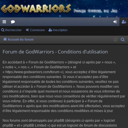
ac
Rechercher
or
Connexion
Inscription
on
ns
co
u
ne
cri
Accueil du forum
R
e
ur
m
xi
pti
Forum de GodWarriors - Conditions d’utilisation
c
ci
s
on
on
h
En accédant à « Forum de GodWarriors » (désigné ci-après par « nous »,
s
e
« notre », « nos », « Forum de GodWarriors » et
r
« https://www.godwarriors.com/forum »), vous acceptez d’être légalement
responsable des conditions suivantes. Si vous n’acceptez pas d’être
c
légalement responsable de toutes les conditions suivantes, veuillez ne pas
h
utiliser et accéder à « Forum de GodWarriors ». Nous pouvons modifier ces
e
conditions à n’importe quel moment et nous essaierons de vous informer de
r
ces modifications, bien que nous vous conseillons de vérifier régulièrement par
vous-même. En effet, si vous continuez à participer à « Forum de
GodWarriors » après que des modifications aient été effectuées, vous acceptez
d’être légalement responsable des conditions modifiées et mises à jour.
Nos forums sont développés par phpBB (désignés ci-après par « logiciel
phpBB » et « phpBB Limited ») qui est un logiciel de forum de discussions