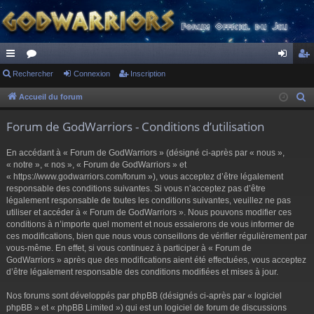
ac
Rechercher
or
Connexion
Inscription
on
ns
co
u
ne
cri
Accueil du forum
R
e
ur
m
xi
pti
Forum de GodWarriors - Conditions d’utilisation
c
ci
s
on
on
h
En accédant à « Forum de GodWarriors » (désigné ci-après par « nous »,
s
e
« notre », « nos », « Forum de GodWarriors » et
r
« https://www.godwarriors.com/forum »), vous acceptez d’être légalement
responsable des conditions suivantes. Si vous n’acceptez pas d’être
c
légalement responsable de toutes les conditions suivantes, veuillez ne pas
h
utiliser et accéder à « Forum de GodWarriors ». Nous pouvons modifier ces
e
conditions à n’importe quel moment et nous essaierons de vous informer de
r
ces modifications, bien que nous vous conseillons de vérifier régulièrement par
vous-même. En effet, si vous continuez à participer à « Forum de
GodWarriors » après que des modifications aient été effectuées, vous acceptez
d’être légalement responsable des conditions modifiées et mises à jour.
Nos forums sont développés par phpBB (désignés ci-après par « logiciel
phpBB » et « phpBB Limited ») qui est un logiciel de forum de discussions