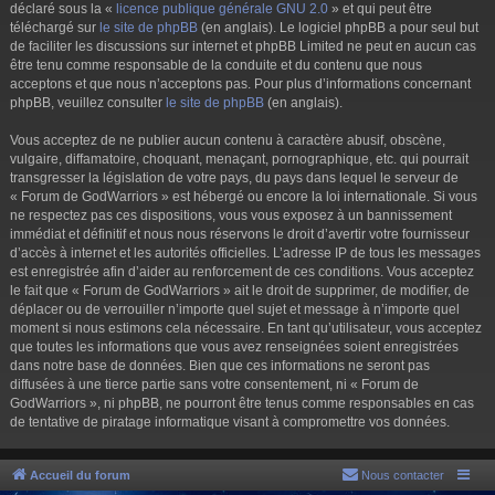
déclaré sous la «
licence publique générale GNU 2.0
» et qui peut être
téléchargé sur
le site de phpBB
(en anglais). Le logiciel phpBB a pour seul but
de faciliter les discussions sur internet et phpBB Limited ne peut en aucun cas
être tenu comme responsable de la conduite et du contenu que nous
acceptons et que nous n’acceptons pas. Pour plus d’informations concernant
phpBB, veuillez consulter
le site de phpBB
(en anglais).
Vous acceptez de ne publier aucun contenu à caractère abusif, obscène,
vulgaire, diffamatoire, choquant, menaçant, pornographique, etc. qui pourrait
transgresser la législation de votre pays, du pays dans lequel le serveur de
« Forum de GodWarriors » est hébergé ou encore la loi internationale. Si vous
ne respectez pas ces dispositions, vous vous exposez à un bannissement
immédiat et définitif et nous nous réservons le droit d’avertir votre fournisseur
d’accès à internet et les autorités officielles. L’adresse IP de tous les messages
est enregistrée afin d’aider au renforcement de ces conditions. Vous acceptez
le fait que « Forum de GodWarriors » ait le droit de supprimer, de modifier, de
déplacer ou de verrouiller n’importe quel sujet et message à n’importe quel
moment si nous estimons cela nécessaire. En tant qu’utilisateur, vous acceptez
que toutes les informations que vous avez renseignées soient enregistrées
dans notre base de données. Bien que ces informations ne seront pas
diffusées à une tierce partie sans votre consentement, ni « Forum de
GodWarriors », ni phpBB, ne pourront être tenus comme responsables en cas
de tentative de piratage informatique visant à compromettre vos données.
Accueil du forum
Nous contacter