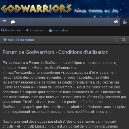
ac
Rechercher
or
Connexion
Inscription
on
ns
co
u
ne
cri
Accueil du forum
R
e
ur
m
xi
pti
Forum de GodWarriors - Conditions d’utilisation
c
ci
s
on
on
h
En accédant à « Forum de GodWarriors » (désigné ci-après par « nous »,
s
e
« notre », « nos », « Forum de GodWarriors » et
r
« https://www.godwarriors.com/forum »), vous acceptez d’être légalement
responsable des conditions suivantes. Si vous n’acceptez pas d’être
c
légalement responsable de toutes les conditions suivantes, veuillez ne pas
h
utiliser et accéder à « Forum de GodWarriors ». Nous pouvons modifier ces
e
conditions à n’importe quel moment et nous essaierons de vous informer de
r
ces modifications, bien que nous vous conseillons de vérifier régulièrement par
vous-même. En effet, si vous continuez à participer à « Forum de
GodWarriors » après que des modifications aient été effectuées, vous acceptez
d’être légalement responsable des conditions modifiées et mises à jour.
Nos forums sont développés par phpBB (désignés ci-après par « logiciel
phpBB » et « phpBB Limited ») qui est un logiciel de forum de discussions