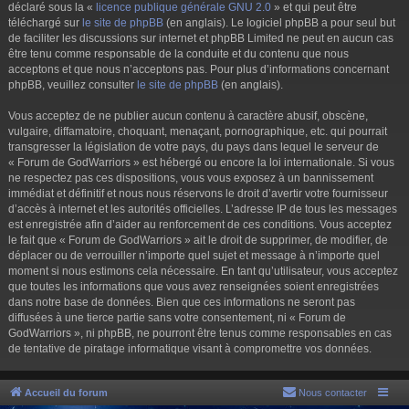
déclaré sous la «
licence publique générale GNU 2.0
» et qui peut être
téléchargé sur
le site de phpBB
(en anglais). Le logiciel phpBB a pour seul but
de faciliter les discussions sur internet et phpBB Limited ne peut en aucun cas
être tenu comme responsable de la conduite et du contenu que nous
acceptons et que nous n’acceptons pas. Pour plus d’informations concernant
phpBB, veuillez consulter
le site de phpBB
(en anglais).
Vous acceptez de ne publier aucun contenu à caractère abusif, obscène,
vulgaire, diffamatoire, choquant, menaçant, pornographique, etc. qui pourrait
transgresser la législation de votre pays, du pays dans lequel le serveur de
« Forum de GodWarriors » est hébergé ou encore la loi internationale. Si vous
ne respectez pas ces dispositions, vous vous exposez à un bannissement
immédiat et définitif et nous nous réservons le droit d’avertir votre fournisseur
d’accès à internet et les autorités officielles. L’adresse IP de tous les messages
est enregistrée afin d’aider au renforcement de ces conditions. Vous acceptez
le fait que « Forum de GodWarriors » ait le droit de supprimer, de modifier, de
déplacer ou de verrouiller n’importe quel sujet et message à n’importe quel
moment si nous estimons cela nécessaire. En tant qu’utilisateur, vous acceptez
que toutes les informations que vous avez renseignées soient enregistrées
dans notre base de données. Bien que ces informations ne seront pas
diffusées à une tierce partie sans votre consentement, ni « Forum de
GodWarriors », ni phpBB, ne pourront être tenus comme responsables en cas
de tentative de piratage informatique visant à compromettre vos données.
Accueil du forum
Nous contacter