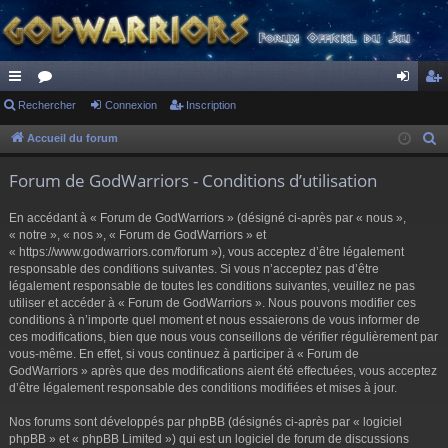
ac
Rechercher
or
Connexion
Inscription
on
ns
co
u
ne
cri
Accueil du forum
R
e
ur
m
xi
pti
Forum de GodWarriors - Conditions d’utilisation
c
ci
s
on
on
h
En accédant à « Forum de GodWarriors » (désigné ci-après par « nous »,
s
e
« notre », « nos », « Forum de GodWarriors » et
r
« https://www.godwarriors.com/forum »), vous acceptez d’être légalement
responsable des conditions suivantes. Si vous n’acceptez pas d’être
c
légalement responsable de toutes les conditions suivantes, veuillez ne pas
h
utiliser et accéder à « Forum de GodWarriors ». Nous pouvons modifier ces
e
conditions à n’importe quel moment et nous essaierons de vous informer de
r
ces modifications, bien que nous vous conseillons de vérifier régulièrement par
vous-même. En effet, si vous continuez à participer à « Forum de
GodWarriors » après que des modifications aient été effectuées, vous acceptez
d’être légalement responsable des conditions modifiées et mises à jour.
Nos forums sont développés par phpBB (désignés ci-après par « logiciel
phpBB » et « phpBB Limited ») qui est un logiciel de forum de discussions