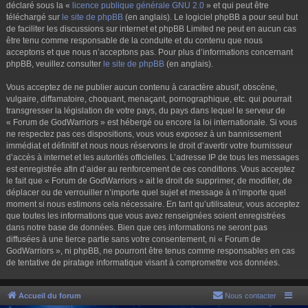
déclaré sous la «
licence publique générale GNU 2.0
» et qui peut être
téléchargé sur
le site de phpBB
(en anglais). Le logiciel phpBB a pour seul but
de faciliter les discussions sur internet et phpBB Limited ne peut en aucun cas
être tenu comme responsable de la conduite et du contenu que nous
acceptons et que nous n’acceptons pas. Pour plus d’informations concernant
phpBB, veuillez consulter
le site de phpBB
(en anglais).
Vous acceptez de ne publier aucun contenu à caractère abusif, obscène,
vulgaire, diffamatoire, choquant, menaçant, pornographique, etc. qui pourrait
transgresser la législation de votre pays, du pays dans lequel le serveur de
« Forum de GodWarriors » est hébergé ou encore la loi internationale. Si vous
ne respectez pas ces dispositions, vous vous exposez à un bannissement
immédiat et définitif et nous nous réservons le droit d’avertir votre fournisseur
d’accès à internet et les autorités officielles. L’adresse IP de tous les messages
est enregistrée afin d’aider au renforcement de ces conditions. Vous acceptez
le fait que « Forum de GodWarriors » ait le droit de supprimer, de modifier, de
déplacer ou de verrouiller n’importe quel sujet et message à n’importe quel
moment si nous estimons cela nécessaire. En tant qu’utilisateur, vous acceptez
que toutes les informations que vous avez renseignées soient enregistrées
dans notre base de données. Bien que ces informations ne seront pas
diffusées à une tierce partie sans votre consentement, ni « Forum de
GodWarriors », ni phpBB, ne pourront être tenus comme responsables en cas
de tentative de piratage informatique visant à compromettre vos données.
Accueil du forum
Nous contacter