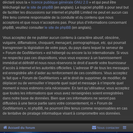
déclaré sous la «
licence publique générale GNU 2.0
» et qui peut être
téléchargé sur
le site de phpBB
(en anglais). Le logiciel phpBB a pour seul but
de faciliter les discussions sur internet et phpBB Limited ne peut en aucun cas
être tenu comme responsable de la conduite et du contenu que nous
acceptons et que nous n’acceptons pas. Pour plus d’informations concernant
phpBB, veuillez consulter
le site de phpBB
(en anglais).
Vous acceptez de ne publier aucun contenu à caractère abusif, obscène,
vulgaire, diffamatoire, choquant, menaçant, pornographique, etc. qui pourrait
transgresser la législation de votre pays, du pays dans lequel le serveur de
« Forum de GodWarriors » est hébergé ou encore la loi internationale. Si vous
ne respectez pas ces dispositions, vous vous exposez à un bannissement
immédiat et définitif et nous nous réservons le droit d’avertir votre fournisseur
d’accès à internet et les autorités officielles. L’adresse IP de tous les messages
est enregistrée afin d’aider au renforcement de ces conditions. Vous acceptez
le fait que « Forum de GodWarriors » ait le droit de supprimer, de modifier, de
déplacer ou de verrouiller n’importe quel sujet et message à n’importe quel
moment si nous estimons cela nécessaire. En tant qu’utilisateur, vous acceptez
que toutes les informations que vous avez renseignées soient enregistrées
dans notre base de données. Bien que ces informations ne seront pas
diffusées à une tierce partie sans votre consentement, ni « Forum de
GodWarriors », ni phpBB, ne pourront être tenus comme responsables en cas
de tentative de piratage informatique visant à compromettre vos données.
Accueil du forum
Nous contacter