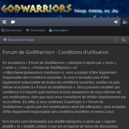
ac
Rechercher
or
Connexion
Inscription
on
ns
co
u
ne
cri
Accueil du forum
R
e
ur
m
xi
pti
Forum de GodWarriors - Conditions d’utilisation
c
ci
s
on
on
h
En accédant à « Forum de GodWarriors » (désigné ci-après par « nous »,
s
e
« notre », « nos », « Forum de GodWarriors » et
r
« https://www.godwarriors.com/forum »), vous acceptez d’être légalement
responsable des conditions suivantes. Si vous n’acceptez pas d’être
c
légalement responsable de toutes les conditions suivantes, veuillez ne pas
h
utiliser et accéder à « Forum de GodWarriors ». Nous pouvons modifier ces
e
conditions à n’importe quel moment et nous essaierons de vous informer de
r
ces modifications, bien que nous vous conseillons de vérifier régulièrement par
vous-même. En effet, si vous continuez à participer à « Forum de
GodWarriors » après que des modifications aient été effectuées, vous acceptez
d’être légalement responsable des conditions modifiées et mises à jour.
Nos forums sont développés par phpBB (désignés ci-après par « logiciel
phpBB » et « phpBB Limited ») qui est un logiciel de forum de discussions