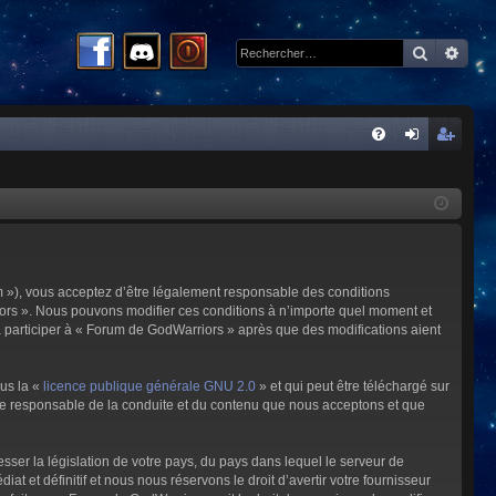
Recherc
Rech
R
FA
on
ns
Q
ne
cri
xi
pti
on
on
m »), vous acceptez d’être légalement responsable des conditions
riors ». Nous pouvons modifier ces conditions à n’importe quel moment et
à participer à « Forum de GodWarriors » après que des modifications aient
ous la «
licence publique générale GNU 2.0
» et qui peut être téléchargé sur
omme responsable de la conduite et du contenu que nous acceptons et que
sser la législation de votre pays, du pays dans lequel le serveur de
et définitif et nous nous réservons le droit d’avertir votre fournisseur