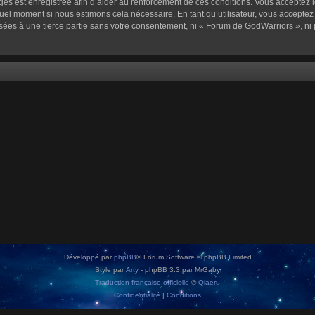
sages est enregistrée afin d’aider au renforcement de ces conditions. Vous acceptez l
quel moment si nous estimons cela nécessaire. En tant qu’utilisateur, vous accepte
sées à une tierce partie sans votre consentement, ni « Forum de GodWarriors », n
Développé par
phpBB
® Forum Software © phpBB Limited
Style par
Arty
- phpBB 3.3 par MrGaby
Traduction française officielle
©
Qiaeru
Confidentialité
|
Conditions