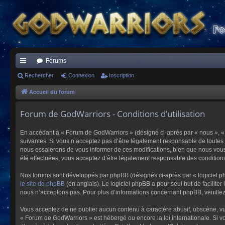
Forums
ac
Rechercher
Connexion
Inscription
co
Accueil du forum
ur
Forum de GodWarriors - Conditions d’utilisation
ci
En accédant à « Forum de GodWarriors » (désigné ci-après par « nous », « 
s
suivantes. Si vous n’acceptez pas d’être légalement responsable de toutes 
nous essaierons de vous informer de ces modifications, bien que nous vous 
été effectuées, vous acceptez d’être légalement responsable des conditions
Nos forums sont développés par phpBB (désignés ci-après par « logiciel ph
le site de phpBB
(en anglais). Le logiciel phpBB a pour seul but de facilit
nous n’acceptons pas. Pour plus d’informations concernant phpBB, veuille
Vous acceptez de ne publier aucun contenu à caractère abusif, obscène, vulg
« Forum de GodWarriors » est hébergé ou encore la loi internationale. Si vo