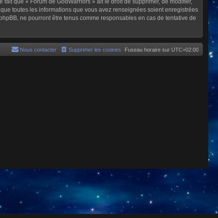
e fait que « Forum de GodWarriors » ait le droit de supprimer, de modifier,
z que toutes les informations que vous avez renseignées soient enregistrées
i phpBB, ne pourront être tenus comme responsables en cas de tentative de
Nous contacter
Supprimer les cookies
Fuseau horaire sur
UTC+02:00