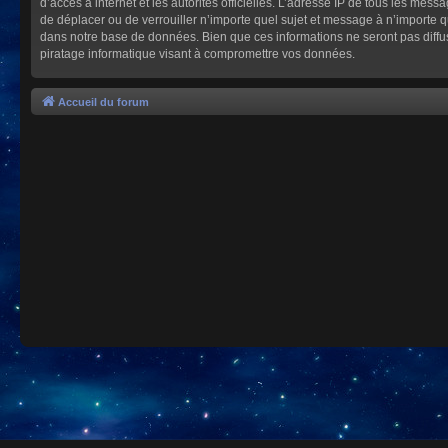
d’accès à internet et les autorités officielles. L’adresse IP de tous les mes
de déplacer ou de verrouiller n’importe quel sujet et message à n’importe 
dans notre base de données. Bien que ces informations ne seront pas diffu
piratage informatique visant à compromettre vos données.
Accueil du forum