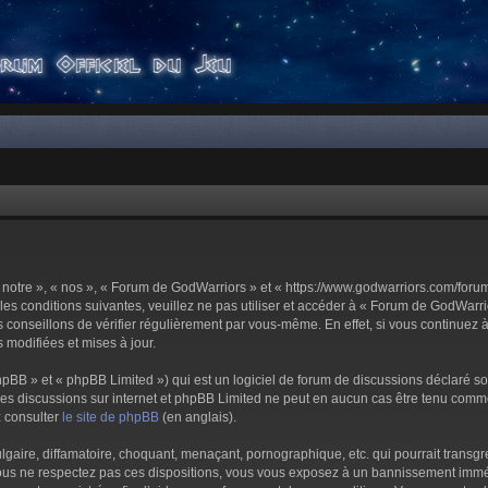
notre », « nos », « Forum de GodWarriors » et « https://www.godwarriors.com/foru
les conditions suivantes, veuillez ne pas utiliser et accéder à « Forum de GodWar
conseillons de vérifier régulièrement par vous-même. En effet, si vous continuez 
 modifiées et mises à jour.
pBB » et « phpBB Limited ») qui est un logiciel de forum de discussions déclaré s
er les discussions sur internet et phpBB Limited ne peut en aucun cas être tenu c
z consulter
le site de phpBB
(en anglais).
aire, diffamatoire, choquant, menaçant, pornographique, etc. qui pourrait transgre
us ne respectez pas ces dispositions, vous vous exposez à un bannissement immédiat 