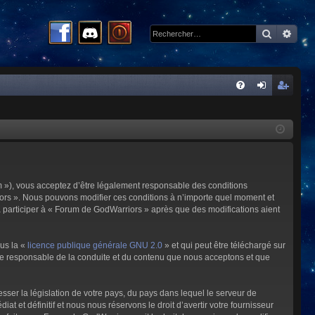
Recherc
Rech
R
FA
on
ns
Q
ne
cri
xi
pti
on
on
m »), vous acceptez d’être légalement responsable des conditions
riors ». Nous pouvons modifier ces conditions à n’importe quel moment et
à participer à « Forum de GodWarriors » après que des modifications aient
ous la «
licence publique générale GNU 2.0
» et qui peut être téléchargé sur
omme responsable de la conduite et du contenu que nous acceptons et que
sser la législation de votre pays, du pays dans lequel le serveur de
et définitif et nous nous réservons le droit d’avertir votre fournisseur