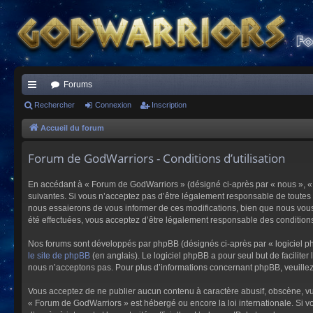
Forums
ac
Rechercher
Connexion
Inscription
co
Accueil du forum
ur
Forum de GodWarriors - Conditions d’utilisation
ci
En accédant à « Forum de GodWarriors » (désigné ci-après par « nous », « 
s
suivantes. Si vous n’acceptez pas d’être légalement responsable de toutes 
nous essaierons de vous informer de ces modifications, bien que nous vous 
été effectuées, vous acceptez d’être légalement responsable des conditions
Nos forums sont développés par phpBB (désignés ci-après par « logiciel ph
le site de phpBB
(en anglais). Le logiciel phpBB a pour seul but de facilit
nous n’acceptons pas. Pour plus d’informations concernant phpBB, veuille
Vous acceptez de ne publier aucun contenu à caractère abusif, obscène, vulg
« Forum de GodWarriors » est hébergé ou encore la loi internationale. Si vo