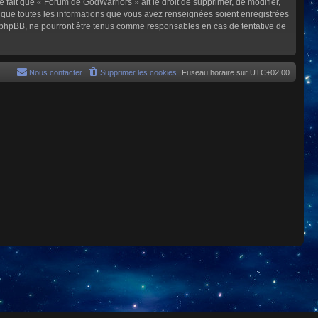
e fait que « Forum de GodWarriors » ait le droit de supprimer, de modifier,
z que toutes les informations que vous avez renseignées soient enregistrées
i phpBB, ne pourront être tenus comme responsables en cas de tentative de
Nous contacter
Supprimer les cookies
Fuseau horaire sur
UTC+02:00