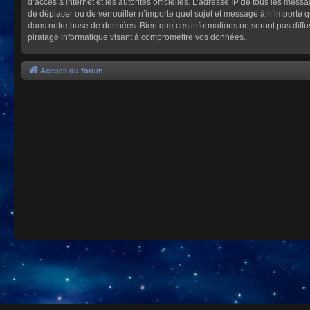
d’accès à internet et les autorités officielles. L’adresse IP de tous les mes
de déplacer ou de verrouiller n’importe quel sujet et message à n’importe 
dans notre base de données. Bien que ces informations ne seront pas diffu
piratage informatique visant à compromettre vos données.
Accueil du forum