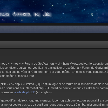
notre », « nos », « Forum de GodWarriors » et « https://www.godwarriors.com/foru
les conditions suivantes, veuillez ne pas utiliser et accéder à « Forum de GodWar
conseillons de vérifier régulièrement par vous-même. En effet, si vous continuez 
 modifiées et mises à jour.
pBB » et « phpBB Limited ») qui est un logiciel de forum de discussions déclaré s
er les discussions sur internet et phpBB Limited ne peut en aucun cas être tenu c
z consulter
le site de phpBB
(en anglais).
aire, diffamatoire, choquant, menaçant, pornographique, etc. qui pourrait transgre
us ne respectez pas ces dispositions, vous vous exposez à un bannissement immédiat 