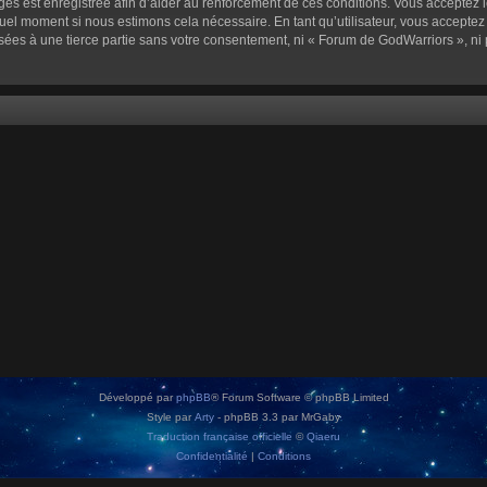
sages est enregistrée afin d’aider au renforcement de ces conditions. Vous acceptez l
quel moment si nous estimons cela nécessaire. En tant qu’utilisateur, vous accepte
sées à une tierce partie sans votre consentement, ni « Forum de GodWarriors », n
Développé par
phpBB
® Forum Software © phpBB Limited
Style par
Arty
- phpBB 3.3 par MrGaby
Traduction française officielle
©
Qiaeru
Confidentialité
|
Conditions