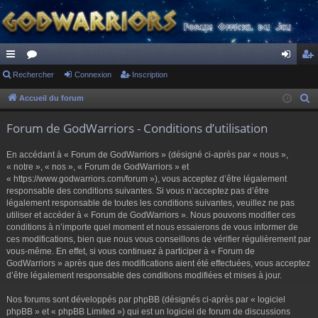
ac
Rechercher
or
Connexion
Inscription
on
ns
co
u
ne
cri
Accueil du forum
R
e
ur
m
xi
pti
Forum de GodWarriors - Conditions d’utilisation
c
ci
s
on
on
h
En accédant à « Forum de GodWarriors » (désigné ci-après par « nous »,
s
e
« notre », « nos », « Forum de GodWarriors » et
r
« https://www.godwarriors.com/forum »), vous acceptez d’être légalement
responsable des conditions suivantes. Si vous n’acceptez pas d’être
c
légalement responsable de toutes les conditions suivantes, veuillez ne pas
h
utiliser et accéder à « Forum de GodWarriors ». Nous pouvons modifier ces
e
conditions à n’importe quel moment et nous essaierons de vous informer de
r
ces modifications, bien que nous vous conseillons de vérifier régulièrement par
vous-même. En effet, si vous continuez à participer à « Forum de
GodWarriors » après que des modifications aient été effectuées, vous acceptez
d’être légalement responsable des conditions modifiées et mises à jour.
Nos forums sont développés par phpBB (désignés ci-après par « logiciel
phpBB » et « phpBB Limited ») qui est un logiciel de forum de discussions