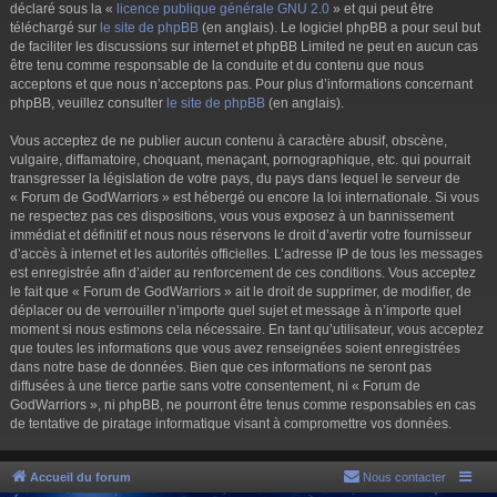
déclaré sous la «
licence publique générale GNU 2.0
» et qui peut être
téléchargé sur
le site de phpBB
(en anglais). Le logiciel phpBB a pour seul but
de faciliter les discussions sur internet et phpBB Limited ne peut en aucun cas
être tenu comme responsable de la conduite et du contenu que nous
acceptons et que nous n’acceptons pas. Pour plus d’informations concernant
phpBB, veuillez consulter
le site de phpBB
(en anglais).
Vous acceptez de ne publier aucun contenu à caractère abusif, obscène,
vulgaire, diffamatoire, choquant, menaçant, pornographique, etc. qui pourrait
transgresser la législation de votre pays, du pays dans lequel le serveur de
« Forum de GodWarriors » est hébergé ou encore la loi internationale. Si vous
ne respectez pas ces dispositions, vous vous exposez à un bannissement
immédiat et définitif et nous nous réservons le droit d’avertir votre fournisseur
d’accès à internet et les autorités officielles. L’adresse IP de tous les messages
est enregistrée afin d’aider au renforcement de ces conditions. Vous acceptez
le fait que « Forum de GodWarriors » ait le droit de supprimer, de modifier, de
déplacer ou de verrouiller n’importe quel sujet et message à n’importe quel
moment si nous estimons cela nécessaire. En tant qu’utilisateur, vous acceptez
que toutes les informations que vous avez renseignées soient enregistrées
dans notre base de données. Bien que ces informations ne seront pas
diffusées à une tierce partie sans votre consentement, ni « Forum de
GodWarriors », ni phpBB, ne pourront être tenus comme responsables en cas
de tentative de piratage informatique visant à compromettre vos données.
Accueil du forum
Nous contacter