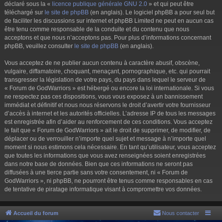
déclaré sous la «
licence publique générale GNU 2.0
» et qui peut être
téléchargé sur
le site de phpBB
(en anglais). Le logiciel phpBB a pour seul but
de faciliter les discussions sur internet et phpBB Limited ne peut en aucun cas
être tenu comme responsable de la conduite et du contenu que nous
acceptons et que nous n’acceptons pas. Pour plus d’informations concernant
phpBB, veuillez consulter
le site de phpBB
(en anglais).
Vous acceptez de ne publier aucun contenu à caractère abusif, obscène,
vulgaire, diffamatoire, choquant, menaçant, pornographique, etc. qui pourrait
transgresser la législation de votre pays, du pays dans lequel le serveur de
« Forum de GodWarriors » est hébergé ou encore la loi internationale. Si vous
ne respectez pas ces dispositions, vous vous exposez à un bannissement
immédiat et définitif et nous nous réservons le droit d’avertir votre fournisseur
d’accès à internet et les autorités officielles. L’adresse IP de tous les messages
est enregistrée afin d’aider au renforcement de ces conditions. Vous acceptez
le fait que « Forum de GodWarriors » ait le droit de supprimer, de modifier, de
déplacer ou de verrouiller n’importe quel sujet et message à n’importe quel
moment si nous estimons cela nécessaire. En tant qu’utilisateur, vous acceptez
que toutes les informations que vous avez renseignées soient enregistrées
dans notre base de données. Bien que ces informations ne seront pas
diffusées à une tierce partie sans votre consentement, ni « Forum de
GodWarriors », ni phpBB, ne pourront être tenus comme responsables en cas
de tentative de piratage informatique visant à compromettre vos données.
Accueil du forum
Nous contacter