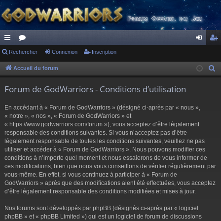
ac
Rechercher
or
Connexion
Inscription
on
ns
co
u
ne
cri
Accueil du forum
R
e
ur
m
xi
pti
Forum de GodWarriors - Conditions d’utilisation
c
ci
s
on
on
h
En accédant à « Forum de GodWarriors » (désigné ci-après par « nous »,
s
e
« notre », « nos », « Forum de GodWarriors » et
r
« https://www.godwarriors.com/forum »), vous acceptez d’être légalement
responsable des conditions suivantes. Si vous n’acceptez pas d’être
c
légalement responsable de toutes les conditions suivantes, veuillez ne pas
h
utiliser et accéder à « Forum de GodWarriors ». Nous pouvons modifier ces
e
conditions à n’importe quel moment et nous essaierons de vous informer de
r
ces modifications, bien que nous vous conseillons de vérifier régulièrement par
vous-même. En effet, si vous continuez à participer à « Forum de
GodWarriors » après que des modifications aient été effectuées, vous acceptez
d’être légalement responsable des conditions modifiées et mises à jour.
Nos forums sont développés par phpBB (désignés ci-après par « logiciel
phpBB » et « phpBB Limited ») qui est un logiciel de forum de discussions