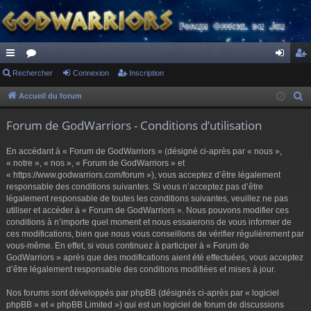
ac
Rechercher
or
Connexion
Inscription
on
ns
co
u
ne
cri
Accueil du forum
R
e
ur
m
xi
pti
Forum de GodWarriors - Conditions d’utilisation
c
ci
s
on
on
h
En accédant à « Forum de GodWarriors » (désigné ci-après par « nous »,
s
e
« notre », « nos », « Forum de GodWarriors » et
r
« https://www.godwarriors.com/forum »), vous acceptez d’être légalement
responsable des conditions suivantes. Si vous n’acceptez pas d’être
c
légalement responsable de toutes les conditions suivantes, veuillez ne pas
h
utiliser et accéder à « Forum de GodWarriors ». Nous pouvons modifier ces
e
conditions à n’importe quel moment et nous essaierons de vous informer de
r
ces modifications, bien que nous vous conseillons de vérifier régulièrement par
vous-même. En effet, si vous continuez à participer à « Forum de
GodWarriors » après que des modifications aient été effectuées, vous acceptez
d’être légalement responsable des conditions modifiées et mises à jour.
Nos forums sont développés par phpBB (désignés ci-après par « logiciel
phpBB » et « phpBB Limited ») qui est un logiciel de forum de discussions