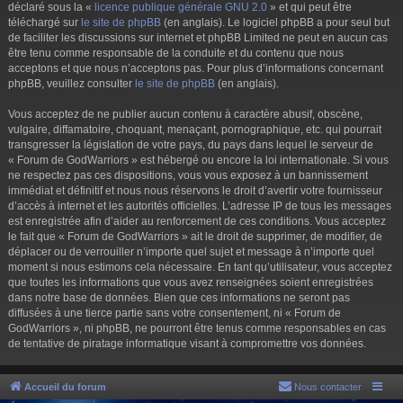
déclaré sous la «
licence publique générale GNU 2.0
» et qui peut être
téléchargé sur
le site de phpBB
(en anglais). Le logiciel phpBB a pour seul but
de faciliter les discussions sur internet et phpBB Limited ne peut en aucun cas
être tenu comme responsable de la conduite et du contenu que nous
acceptons et que nous n’acceptons pas. Pour plus d’informations concernant
phpBB, veuillez consulter
le site de phpBB
(en anglais).
Vous acceptez de ne publier aucun contenu à caractère abusif, obscène,
vulgaire, diffamatoire, choquant, menaçant, pornographique, etc. qui pourrait
transgresser la législation de votre pays, du pays dans lequel le serveur de
« Forum de GodWarriors » est hébergé ou encore la loi internationale. Si vous
ne respectez pas ces dispositions, vous vous exposez à un bannissement
immédiat et définitif et nous nous réservons le droit d’avertir votre fournisseur
d’accès à internet et les autorités officielles. L’adresse IP de tous les messages
est enregistrée afin d’aider au renforcement de ces conditions. Vous acceptez
le fait que « Forum de GodWarriors » ait le droit de supprimer, de modifier, de
déplacer ou de verrouiller n’importe quel sujet et message à n’importe quel
moment si nous estimons cela nécessaire. En tant qu’utilisateur, vous acceptez
que toutes les informations que vous avez renseignées soient enregistrées
dans notre base de données. Bien que ces informations ne seront pas
diffusées à une tierce partie sans votre consentement, ni « Forum de
GodWarriors », ni phpBB, ne pourront être tenus comme responsables en cas
de tentative de piratage informatique visant à compromettre vos données.
Accueil du forum
Nous contacter