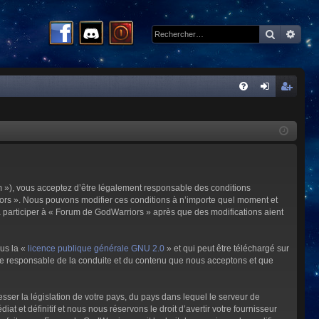
Recherc
Rech
R
FA
on
ns
Q
ne
cri
xi
pti
on
on
m »), vous acceptez d’être légalement responsable des conditions
riors ». Nous pouvons modifier ces conditions à n’importe quel moment et
à participer à « Forum de GodWarriors » après que des modifications aient
ous la «
licence publique générale GNU 2.0
» et qui peut être téléchargé sur
omme responsable de la conduite et du contenu que nous acceptons et que
sser la législation de votre pays, du pays dans lequel le serveur de
et définitif et nous nous réservons le droit d’avertir votre fournisseur