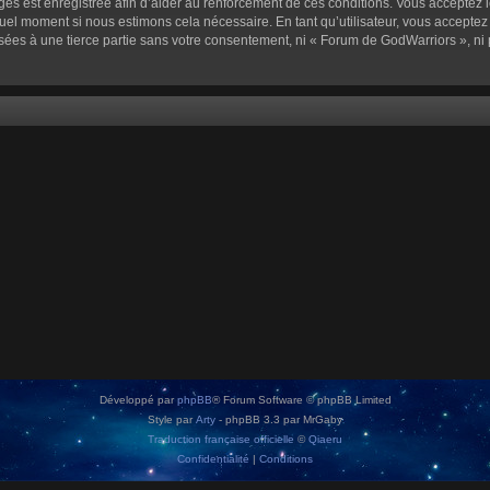
sages est enregistrée afin d’aider au renforcement de ces conditions. Vous acceptez l
quel moment si nous estimons cela nécessaire. En tant qu’utilisateur, vous accepte
sées à une tierce partie sans votre consentement, ni « Forum de GodWarriors », n
Développé par
phpBB
® Forum Software © phpBB Limited
Style par
Arty
- phpBB 3.3 par MrGaby
Traduction française officielle
©
Qiaeru
Confidentialité
|
Conditions