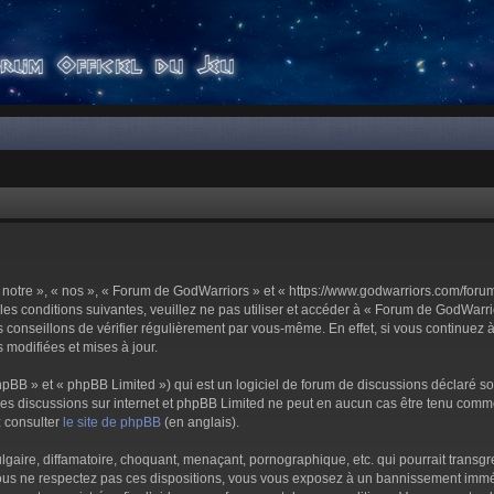
notre », « nos », « Forum de GodWarriors » et « https://www.godwarriors.com/foru
les conditions suivantes, veuillez ne pas utiliser et accéder à « Forum de GodWar
conseillons de vérifier régulièrement par vous-même. En effet, si vous continuez 
 modifiées et mises à jour.
pBB » et « phpBB Limited ») qui est un logiciel de forum de discussions déclaré s
er les discussions sur internet et phpBB Limited ne peut en aucun cas être tenu c
z consulter
le site de phpBB
(en anglais).
aire, diffamatoire, choquant, menaçant, pornographique, etc. qui pourrait transgre
us ne respectez pas ces dispositions, vous vous exposez à un bannissement immédiat 