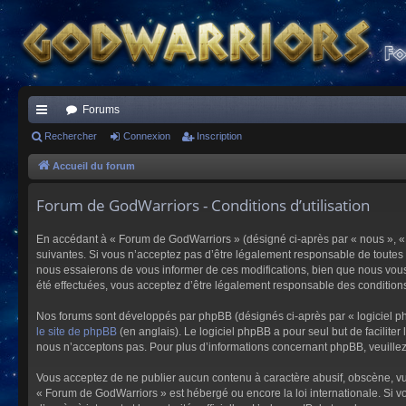
Forums
ac
Rechercher
Connexion
Inscription
co
Accueil du forum
ur
Forum de GodWarriors - Conditions d’utilisation
ci
En accédant à « Forum de GodWarriors » (désigné ci-après par « nous », « 
s
suivantes. Si vous n’acceptez pas d’être légalement responsable de toutes 
nous essaierons de vous informer de ces modifications, bien que nous vous 
été effectuées, vous acceptez d’être légalement responsable des conditions
Nos forums sont développés par phpBB (désignés ci-après par « logiciel ph
le site de phpBB
(en anglais). Le logiciel phpBB a pour seul but de facilit
nous n’acceptons pas. Pour plus d’informations concernant phpBB, veuille
Vous acceptez de ne publier aucun contenu à caractère abusif, obscène, vulg
« Forum de GodWarriors » est hébergé ou encore la loi internationale. Si vo