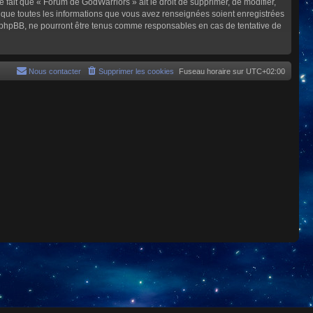
e fait que « Forum de GodWarriors » ait le droit de supprimer, de modifier,
z que toutes les informations que vous avez renseignées soient enregistrées
i phpBB, ne pourront être tenus comme responsables en cas de tentative de
Nous contacter
Supprimer les cookies
Fuseau horaire sur
UTC+02:00