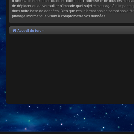
d’accès à internet et les autorités officielles. L’adresse IP de tous les mes
de déplacer ou de verrouiller n’importe quel sujet et message à n’importe 
dans notre base de données. Bien que ces informations ne seront pas diffu
piratage informatique visant à compromettre vos données.
Accueil du forum