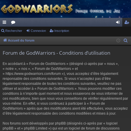
ac
Rechercher
or
Connexion
Inscription
on
ns
co
u
ne
cri
Accueil du forum
R
e
ur
m
xi
pti
Forum de GodWarriors - Conditions d’utilisation
c
ci
s
on
on
h
En accédant à « Forum de GodWarriors » (désigné ci-après par « nous »,
s
e
« notre », « nos », « Forum de GodWarriors » et
r
« https://www.godwarriors.com/forum »), vous acceptez d’être légalement
responsable des conditions suivantes. Si vous n’acceptez pas d’être
c
légalement responsable de toutes les conditions suivantes, veuillez ne pas
h
utiliser et accéder à « Forum de GodWarriors ». Nous pouvons modifier ces
e
conditions à n’importe quel moment et nous essaierons de vous informer de
r
ces modifications, bien que nous vous conseillons de vérifier régulièrement par
vous-même. En effet, si vous continuez à participer à « Forum de
GodWarriors » après que des modifications aient été effectuées, vous acceptez
d’être légalement responsable des conditions modifiées et mises à jour.
Nos forums sont développés par phpBB (désignés ci-après par « logiciel
phpBB » et « phpBB Limited ») qui est un logiciel de forum de discussions