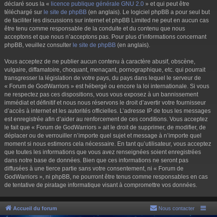
déclaré sous la «
licence publique générale GNU 2.0
» et qui peut être
téléchargé sur
le site de phpBB
(en anglais). Le logiciel phpBB a pour seul but
de faciliter les discussions sur internet et phpBB Limited ne peut en aucun cas
être tenu comme responsable de la conduite et du contenu que nous
acceptons et que nous n’acceptons pas. Pour plus d’informations concernant
phpBB, veuillez consulter
le site de phpBB
(en anglais).
Vous acceptez de ne publier aucun contenu à caractère abusif, obscène,
vulgaire, diffamatoire, choquant, menaçant, pornographique, etc. qui pourrait
transgresser la législation de votre pays, du pays dans lequel le serveur de
« Forum de GodWarriors » est hébergé ou encore la loi internationale. Si vous
ne respectez pas ces dispositions, vous vous exposez à un bannissement
immédiat et définitif et nous nous réservons le droit d’avertir votre fournisseur
d’accès à internet et les autorités officielles. L’adresse IP de tous les messages
est enregistrée afin d’aider au renforcement de ces conditions. Vous acceptez
le fait que « Forum de GodWarriors » ait le droit de supprimer, de modifier, de
déplacer ou de verrouiller n’importe quel sujet et message à n’importe quel
moment si nous estimons cela nécessaire. En tant qu’utilisateur, vous acceptez
que toutes les informations que vous avez renseignées soient enregistrées
dans notre base de données. Bien que ces informations ne seront pas
diffusées à une tierce partie sans votre consentement, ni « Forum de
GodWarriors », ni phpBB, ne pourront être tenus comme responsables en cas
de tentative de piratage informatique visant à compromettre vos données.
Accueil du forum
Nous contacter