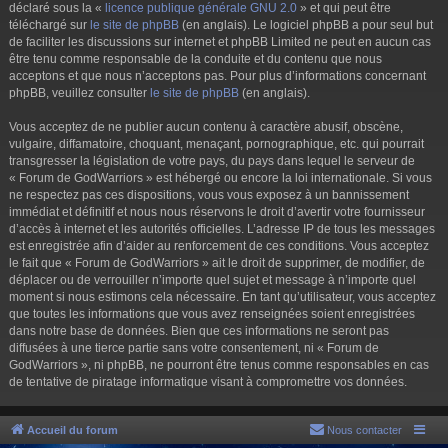
déclaré sous la «
licence publique générale GNU 2.0
» et qui peut être
téléchargé sur
le site de phpBB
(en anglais). Le logiciel phpBB a pour seul but
de faciliter les discussions sur internet et phpBB Limited ne peut en aucun cas
être tenu comme responsable de la conduite et du contenu que nous
acceptons et que nous n’acceptons pas. Pour plus d’informations concernant
phpBB, veuillez consulter
le site de phpBB
(en anglais).
Vous acceptez de ne publier aucun contenu à caractère abusif, obscène,
vulgaire, diffamatoire, choquant, menaçant, pornographique, etc. qui pourrait
transgresser la législation de votre pays, du pays dans lequel le serveur de
« Forum de GodWarriors » est hébergé ou encore la loi internationale. Si vous
ne respectez pas ces dispositions, vous vous exposez à un bannissement
immédiat et définitif et nous nous réservons le droit d’avertir votre fournisseur
d’accès à internet et les autorités officielles. L’adresse IP de tous les messages
est enregistrée afin d’aider au renforcement de ces conditions. Vous acceptez
le fait que « Forum de GodWarriors » ait le droit de supprimer, de modifier, de
déplacer ou de verrouiller n’importe quel sujet et message à n’importe quel
moment si nous estimons cela nécessaire. En tant qu’utilisateur, vous acceptez
que toutes les informations que vous avez renseignées soient enregistrées
dans notre base de données. Bien que ces informations ne seront pas
diffusées à une tierce partie sans votre consentement, ni « Forum de
GodWarriors », ni phpBB, ne pourront être tenus comme responsables en cas
de tentative de piratage informatique visant à compromettre vos données.
Accueil du forum
Nous contacter