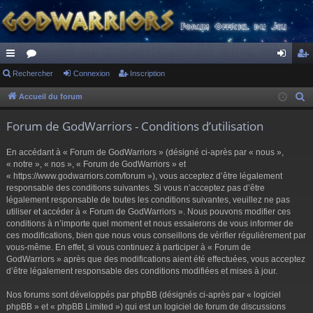
ac
Rechercher
or
Connexion
Inscription
on
ns
co
u
ne
cri
Accueil du forum
R
e
ur
m
xi
pti
Forum de GodWarriors - Conditions d’utilisation
c
ci
s
on
on
h
En accédant à « Forum de GodWarriors » (désigné ci-après par « nous »,
s
e
« notre », « nos », « Forum de GodWarriors » et
r
« https://www.godwarriors.com/forum »), vous acceptez d’être légalement
responsable des conditions suivantes. Si vous n’acceptez pas d’être
c
légalement responsable de toutes les conditions suivantes, veuillez ne pas
h
utiliser et accéder à « Forum de GodWarriors ». Nous pouvons modifier ces
e
conditions à n’importe quel moment et nous essaierons de vous informer de
r
ces modifications, bien que nous vous conseillons de vérifier régulièrement par
vous-même. En effet, si vous continuez à participer à « Forum de
GodWarriors » après que des modifications aient été effectuées, vous acceptez
d’être légalement responsable des conditions modifiées et mises à jour.
Nos forums sont développés par phpBB (désignés ci-après par « logiciel
phpBB » et « phpBB Limited ») qui est un logiciel de forum de discussions