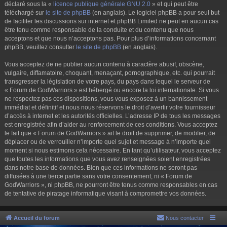
déclaré sous la «
licence publique générale GNU 2.0
» et qui peut être
téléchargé sur
le site de phpBB
(en anglais). Le logiciel phpBB a pour seul but
de faciliter les discussions sur internet et phpBB Limited ne peut en aucun cas
être tenu comme responsable de la conduite et du contenu que nous
acceptons et que nous n’acceptons pas. Pour plus d’informations concernant
phpBB, veuillez consulter
le site de phpBB
(en anglais).
Vous acceptez de ne publier aucun contenu à caractère abusif, obscène,
vulgaire, diffamatoire, choquant, menaçant, pornographique, etc. qui pourrait
transgresser la législation de votre pays, du pays dans lequel le serveur de
« Forum de GodWarriors » est hébergé ou encore la loi internationale. Si vous
ne respectez pas ces dispositions, vous vous exposez à un bannissement
immédiat et définitif et nous nous réservons le droit d’avertir votre fournisseur
d’accès à internet et les autorités officielles. L’adresse IP de tous les messages
est enregistrée afin d’aider au renforcement de ces conditions. Vous acceptez
le fait que « Forum de GodWarriors » ait le droit de supprimer, de modifier, de
déplacer ou de verrouiller n’importe quel sujet et message à n’importe quel
moment si nous estimons cela nécessaire. En tant qu’utilisateur, vous acceptez
que toutes les informations que vous avez renseignées soient enregistrées
dans notre base de données. Bien que ces informations ne seront pas
diffusées à une tierce partie sans votre consentement, ni « Forum de
GodWarriors », ni phpBB, ne pourront être tenus comme responsables en cas
de tentative de piratage informatique visant à compromettre vos données.
Accueil du forum
Nous contacter