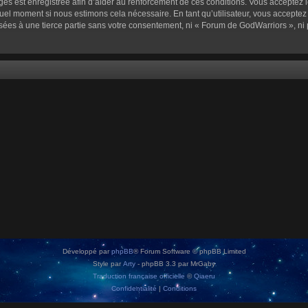
sages est enregistrée afin d’aider au renforcement de ces conditions. Vous acceptez l
quel moment si nous estimons cela nécessaire. En tant qu’utilisateur, vous accepte
sées à une tierce partie sans votre consentement, ni « Forum de GodWarriors », n
Développé par
phpBB
® Forum Software © phpBB Limited
Style par
Arty
- phpBB 3.3 par MrGaby
Traduction française officielle
©
Qiaeru
Confidentialité
|
Conditions