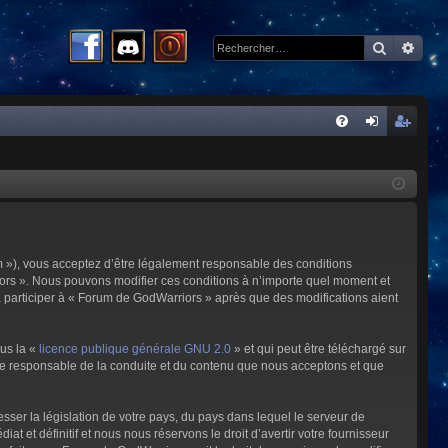
Recherc
Rech
R
FA
on
ns
Q
ne
cri
xi
pti
on
on
m »), vous acceptez d’être légalement responsable des conditions
riors ». Nous pouvons modifier ces conditions à n’importe quel moment et
à participer à « Forum de GodWarriors » après que des modifications aient
ous la «
licence publique générale GNU 2.0
» et qui peut être téléchargé sur
omme responsable de la conduite et du contenu que nous acceptons et que
sser la législation de votre pays, du pays dans lequel le serveur de
et définitif et nous nous réservons le droit d’avertir votre fournisseur