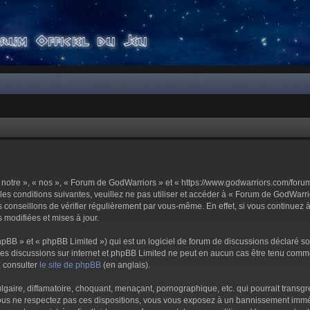
notre », « nos », « Forum de GodWarriors » et « https://www.godwarriors.com/foru
les conditions suivantes, veuillez ne pas utiliser et accéder à « Forum de GodWar
conseillons de vérifier régulièrement par vous-même. En effet, si vous continuez 
 modifiées et mises à jour.
pBB » et « phpBB Limited ») qui est un logiciel de forum de discussions déclaré s
er les discussions sur internet et phpBB Limited ne peut en aucun cas être tenu c
z consulter
le site de phpBB
(en anglais).
aire, diffamatoire, choquant, menaçant, pornographique, etc. qui pourrait transgre
us ne respectez pas ces dispositions, vous vous exposez à un bannissement immédiat 