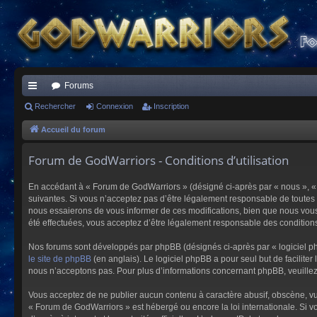
Forums
ac
Rechercher
Connexion
Inscription
co
Accueil du forum
ur
Forum de GodWarriors - Conditions d’utilisation
ci
En accédant à « Forum de GodWarriors » (désigné ci-après par « nous », « 
s
suivantes. Si vous n’acceptez pas d’être légalement responsable de toutes 
nous essaierons de vous informer de ces modifications, bien que nous vous 
été effectuées, vous acceptez d’être légalement responsable des conditions
Nos forums sont développés par phpBB (désignés ci-après par « logiciel ph
le site de phpBB
(en anglais). Le logiciel phpBB a pour seul but de facilit
nous n’acceptons pas. Pour plus d’informations concernant phpBB, veuille
Vous acceptez de ne publier aucun contenu à caractère abusif, obscène, vulg
« Forum de GodWarriors » est hébergé ou encore la loi internationale. Si vo