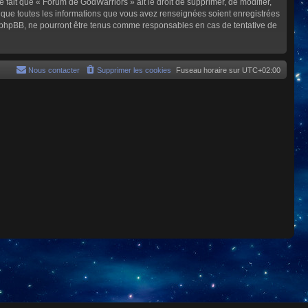
e fait que « Forum de GodWarriors » ait le droit de supprimer, de modifier,
z que toutes les informations que vous avez renseignées soient enregistrées
i phpBB, ne pourront être tenus comme responsables en cas de tentative de
Nous contacter
Supprimer les cookies
Fuseau horaire sur
UTC+02:00