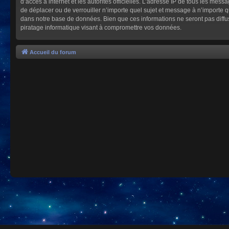
d’accès à internet et les autorités officielles. L’adresse IP de tous les mes
de déplacer ou de verrouiller n’importe quel sujet et message à n’importe 
dans notre base de données. Bien que ces informations ne seront pas diffu
piratage informatique visant à compromettre vos données.
Accueil du forum