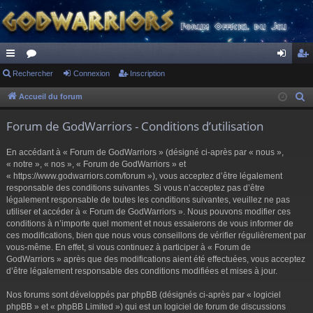
ac
Rechercher
or
Connexion
Inscription
on
ns
co
u
ne
cri
Accueil du forum
R
e
ur
m
xi
pti
Forum de GodWarriors - Conditions d’utilisation
c
ci
s
on
on
h
En accédant à « Forum de GodWarriors » (désigné ci-après par « nous »,
s
e
« notre », « nos », « Forum de GodWarriors » et
r
« https://www.godwarriors.com/forum »), vous acceptez d’être légalement
responsable des conditions suivantes. Si vous n’acceptez pas d’être
c
légalement responsable de toutes les conditions suivantes, veuillez ne pas
h
utiliser et accéder à « Forum de GodWarriors ». Nous pouvons modifier ces
e
conditions à n’importe quel moment et nous essaierons de vous informer de
r
ces modifications, bien que nous vous conseillons de vérifier régulièrement par
vous-même. En effet, si vous continuez à participer à « Forum de
GodWarriors » après que des modifications aient été effectuées, vous acceptez
d’être légalement responsable des conditions modifiées et mises à jour.
Nos forums sont développés par phpBB (désignés ci-après par « logiciel
phpBB » et « phpBB Limited ») qui est un logiciel de forum de discussions