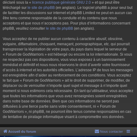
déclaré sous la «
licence publique générale GNU 2.0
» et qui peut être
téléchargé sur
le site de phpBB
(en anglais). Le logiciel phpBB a pour seul but
de faciliter les discussions sur internet et phpBB Limited ne peut en aucun cas
être tenu comme responsable de la conduite et du contenu que nous
acceptons et que nous n’acceptons pas. Pour plus d’informations concernant
phpBB, veuillez consulter
le site de phpBB
(en anglais).
Vous acceptez de ne publier aucun contenu à caractère abusif, obscène,
vulgaire, diffamatoire, choquant, menaçant, pornographique, etc. qui pourrait
transgresser la législation de votre pays, du pays dans lequel le serveur de
« Forum de GodWarriors » est hébergé ou encore la loi internationale. Si vous
ne respectez pas ces dispositions, vous vous exposez à un bannissement
immédiat et définitif et nous nous réservons le droit d’avertir votre fournisseur
d’accès à internet et les autorités officielles. L’adresse IP de tous les messages
est enregistrée afin d’aider au renforcement de ces conditions. Vous acceptez
le fait que « Forum de GodWarriors » ait le droit de supprimer, de modifier, de
déplacer ou de verrouiller n’importe quel sujet et message à n’importe quel
moment si nous estimons cela nécessaire. En tant qu’utilisateur, vous acceptez
que toutes les informations que vous avez renseignées soient enregistrées
dans notre base de données. Bien que ces informations ne seront pas
diffusées à une tierce partie sans votre consentement, ni « Forum de
GodWarriors », ni phpBB, ne pourront être tenus comme responsables en cas
de tentative de piratage informatique visant à compromettre vos données.
Accueil du forum
Nous contacter