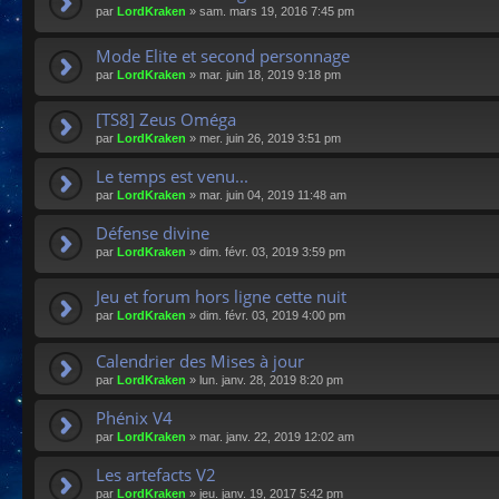
par
LordKraken
»
sam. mars 19, 2016 7:45 pm
Mode Elite et second personnage
par
LordKraken
»
mar. juin 18, 2019 9:18 pm
[TS8] Zeus Oméga
par
LordKraken
»
mer. juin 26, 2019 3:51 pm
Le temps est venu...
par
LordKraken
»
mar. juin 04, 2019 11:48 am
Défense divine
par
LordKraken
»
dim. févr. 03, 2019 3:59 pm
Jeu et forum hors ligne cette nuit
par
LordKraken
»
dim. févr. 03, 2019 4:00 pm
Calendrier des Mises à jour
par
LordKraken
»
lun. janv. 28, 2019 8:20 pm
Phénix V4
par
LordKraken
»
mar. janv. 22, 2019 12:02 am
Les artefacts V2
par
LordKraken
»
jeu. janv. 19, 2017 5:42 pm