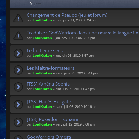
Sujets
Changement de Pseudo (jeu et forum)
par
LordKraken
»
mar. janv. 11, 2005 8:24 pm
Traduisez GodWarriors dans une nouvelle langue ! V
par
LordKraken
»
jeu. nov. 10, 2005 5:57 pm
Le huitième sens
par
LordKraken
»
jeu. juin 06, 2019 8:57 am
Les Maître-formateurs
par
LordKraken
»
sam. janv. 25, 2020 8:41 pm
[TS8] Athéna Sophia
par
LordKraken
»
dim. juin 09, 2019 1:47 pm
[TS8] Hadès Hellgate
par
LordKraken
»
sam. juil. 06, 2019 10:19 am
[TS8] Poséidon Tsunami
par
LordKraken
»
ven. juil. 12, 2019 5:06 pm
GodWarriors Omega !