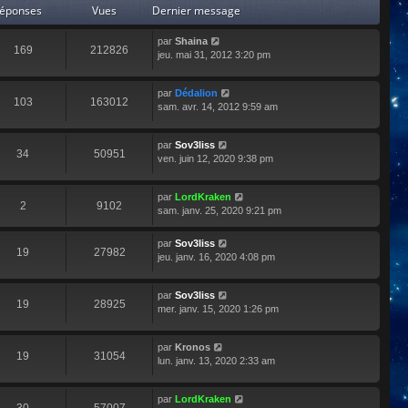
éponses
Vues
Dernier message
par
Shaina
169
212826
jeu. mai 31, 2012 3:20 pm
par
Dédalion
103
163012
sam. avr. 14, 2012 9:59 am
par
Sov3liss
34
50951
ven. juin 12, 2020 9:38 pm
par
LordKraken
2
9102
sam. janv. 25, 2020 9:21 pm
par
Sov3liss
19
27982
jeu. janv. 16, 2020 4:08 pm
par
Sov3liss
19
28925
mer. janv. 15, 2020 1:26 pm
par
Kronos
19
31054
lun. janv. 13, 2020 2:33 am
par
LordKraken