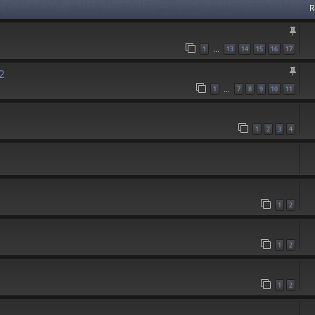
R
1
13
14
15
16
17
…
2
1
7
8
9
10
11
…
1
2
3
4
1
2
1
2
1
2