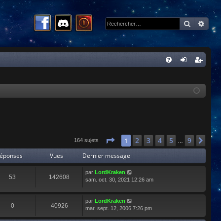
Recherc
Rech
R
FA
on
ns
Q
ne
cri
xi
pti
on
on
Page
1
sur
9
2
3
4
5
9
1
Sui
164 sujets
…
éponses
Vues
Dernier message
par
LordKraken
53
142608
sam. oct. 30, 2021 12:26 am
par
LordKraken
0
40926
mar. sept. 12, 2006 7:26 pm