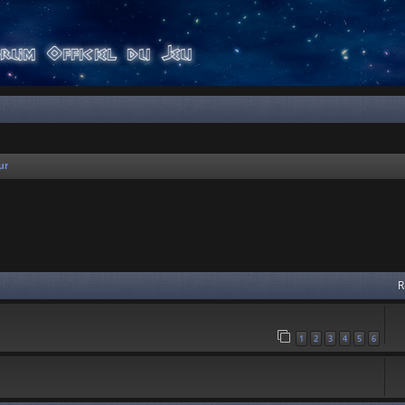
ur
 avancée
R
1
2
3
4
5
6