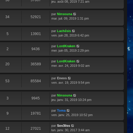
30
57007
jeu. août 08, 2019 7:21 am
par
Ninsouna
34
52921
mar. juil. 09, 2019 1:31 pm
par
Lachésis
5
13901
ven. juin 28, 2019 6:42 pm
par
LordKraken
2
9436
mer. juin 05, 2019 2:29 pm
par
LordKraken
20
36589
mer. avr. 24, 2019 9:02 am
par
Eneos
53
85584
ven. avr. 19, 2019 9:54 pm
par
Ninsouna
3
9945
jeu. janv. 31, 2019 10:24 pm
par
Toma
9
19781
ven. janv. 25, 2019 10:52 pm
par
Sov3liss
12
27021
lun. janv. 30, 2017 3:44 am