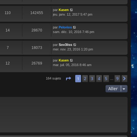
par
Kasen
110
142455
jeu. janv. 12, 2017 5:47 pm
par
Pelorios
14
28670
sam. déc. 10, 2016 7:46 pm
par
Sov3liss
7
18073
mer. nov. 23, 2016 1:20 pm
par
Kasen
12
26769
mar. juil. 05, 2016 8:46 am
Page
1
sur
9
2
3
4
5
9
1
Sui
164 sujets
…
Aller