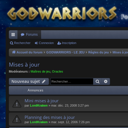
Forums
ac
Rechercher
Connexion
Inscription
co
Accueil du forum
GODWARRIORS - LE JEU
Règles du jeu
Mises à jo
ur
Mises à jour
ci
Modérateurs :
Maîtres de jeu
,
Oracles
s
Rechercher
Recherche
Nouveau sujet
Annonces
Mini mises à jour
par
LordKraken
»
mar. déc. 23, 2008 3:27 pm
Planning des mises à jour
par
LordKraken
»
mar. sept. 12, 2006 7:26 pm