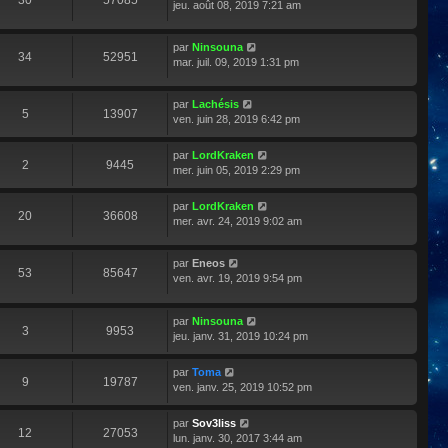
30
57085
jeu. août 08, 2019 7:21 am
par
Ninsouna
34
52951
mar. juil. 09, 2019 1:31 pm
par
Lachésis
5
13907
ven. juin 28, 2019 6:42 pm
par
LordKraken
2
9445
mer. juin 05, 2019 2:29 pm
par
LordKraken
20
36608
mer. avr. 24, 2019 9:02 am
par
Eneos
53
85647
ven. avr. 19, 2019 9:54 pm
par
Ninsouna
3
9953
jeu. janv. 31, 2019 10:24 pm
par
Toma
9
19787
ven. janv. 25, 2019 10:52 pm
par
Sov3liss
12
27053
lun. janv. 30, 2017 3:44 am