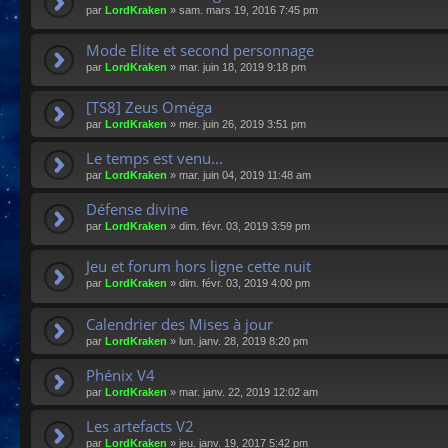
par
LordKraken
»
sam. mars 19, 2016 7:45 pm
Mode Elite et second personnage
par
LordKraken
»
mar. juin 18, 2019 9:18 pm
[TS8] Zeus Oméga
par
LordKraken
»
mer. juin 26, 2019 3:51 pm
Le temps est venu...
par
LordKraken
»
mar. juin 04, 2019 11:48 am
Défense divine
par
LordKraken
»
dim. févr. 03, 2019 3:59 pm
Jeu et forum hors ligne cette nuit
par
LordKraken
»
dim. févr. 03, 2019 4:00 pm
Calendrier des Mises à jour
par
LordKraken
»
lun. janv. 28, 2019 8:20 pm
Phénix V4
par
LordKraken
»
mar. janv. 22, 2019 12:02 am
Les artefacts V2
par
LordKraken
»
jeu. janv. 19, 2017 5:42 pm