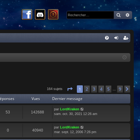
Recherc
Rech
R
FA
on
ns
Q
ne
cri
xi
pti
on
on
Page
1
sur
9
2
3
4
5
9
1
Sui
164 sujets
…
éponses
Vues
Dernier message
par
LordKraken
53
142688
sam. oct. 30, 2021 12:26 am
par
LordKraken
0
40940
mar. sept. 12, 2006 7:26 pm