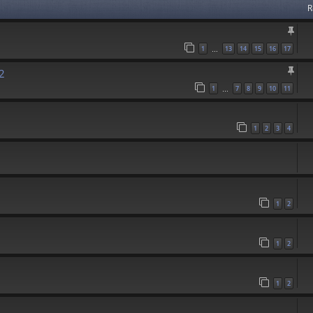
R
1
13
14
15
16
17
…
2
1
7
8
9
10
11
…
1
2
3
4
1
2
1
2
1
2