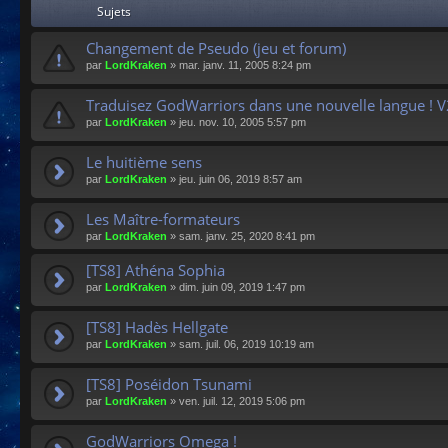
Sujets
Changement de Pseudo (jeu et forum)
par
LordKraken
»
mar. janv. 11, 2005 8:24 pm
Traduisez GodWarriors dans une nouvelle langue ! V
par
LordKraken
»
jeu. nov. 10, 2005 5:57 pm
Le huitième sens
par
LordKraken
»
jeu. juin 06, 2019 8:57 am
Les Maître-formateurs
par
LordKraken
»
sam. janv. 25, 2020 8:41 pm
[TS8] Athéna Sophia
par
LordKraken
»
dim. juin 09, 2019 1:47 pm
[TS8] Hadès Hellgate
par
LordKraken
»
sam. juil. 06, 2019 10:19 am
[TS8] Poséidon Tsunami
par
LordKraken
»
ven. juil. 12, 2019 5:06 pm
GodWarriors Omega !