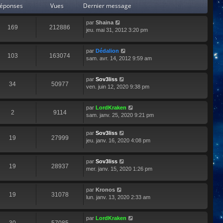
éponses
Vues
Dernier message
par
Shaina
169
212886
jeu. mai 31, 2012 3:20 pm
par
Dédalion
103
163074
sam. avr. 14, 2012 9:59 am
par
Sov3liss
34
50977
ven. juin 12, 2020 9:38 pm
par
LordKraken
2
9114
sam. janv. 25, 2020 9:21 pm
par
Sov3liss
19
27999
jeu. janv. 16, 2020 4:08 pm
par
Sov3liss
19
28937
mer. janv. 15, 2020 1:26 pm
par
Kronos
19
31078
lun. janv. 13, 2020 2:33 am
par
LordKraken