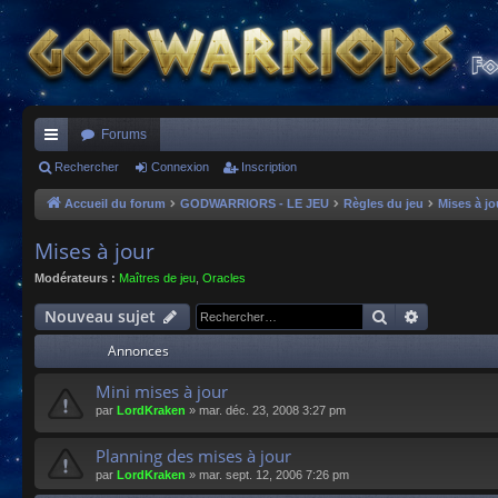
Forums
ac
Rechercher
Connexion
Inscription
co
Accueil du forum
GODWARRIORS - LE JEU
Règles du jeu
Mises à jo
ur
Mises à jour
ci
Modérateurs :
Maîtres de jeu
,
Oracles
s
Rechercher
Recherche
Nouveau sujet
Annonces
Mini mises à jour
par
LordKraken
»
mar. déc. 23, 2008 3:27 pm
Planning des mises à jour
par
LordKraken
»
mar. sept. 12, 2006 7:26 pm