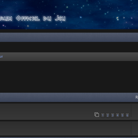
ur
 avancée
R
1
2
3
4
5
6