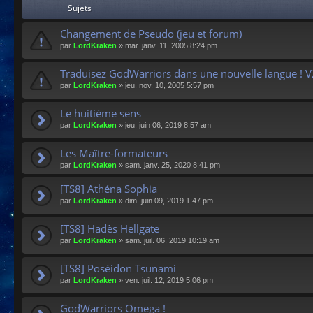
Sujets
Changement de Pseudo (jeu et forum)
par
LordKraken
»
mar. janv. 11, 2005 8:24 pm
Traduisez GodWarriors dans une nouvelle langue ! V
par
LordKraken
»
jeu. nov. 10, 2005 5:57 pm
Le huitième sens
par
LordKraken
»
jeu. juin 06, 2019 8:57 am
Les Maître-formateurs
par
LordKraken
»
sam. janv. 25, 2020 8:41 pm
[TS8] Athéna Sophia
par
LordKraken
»
dim. juin 09, 2019 1:47 pm
[TS8] Hadès Hellgate
par
LordKraken
»
sam. juil. 06, 2019 10:19 am
[TS8] Poséidon Tsunami
par
LordKraken
»
ven. juil. 12, 2019 5:06 pm
GodWarriors Omega !