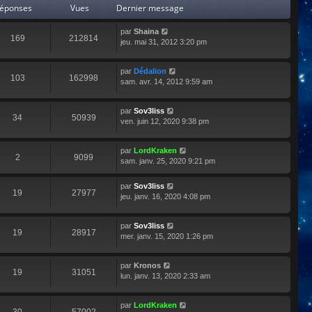
éponses
Vues
Dernier message
par
Shaina
169
212814
jeu. mai 31, 2012 3:20 pm
par
Dédalion
103
162998
sam. avr. 14, 2012 9:59 am
par
Sov3liss
34
50939
ven. juin 12, 2020 9:38 pm
par
LordKraken
2
9099
sam. janv. 25, 2020 9:21 pm
par
Sov3liss
19
27977
jeu. janv. 16, 2020 4:08 pm
par
Sov3liss
19
28917
mer. janv. 15, 2020 1:26 pm
par
Kronos
19
31051
lun. janv. 13, 2020 2:33 am
par
LordKraken