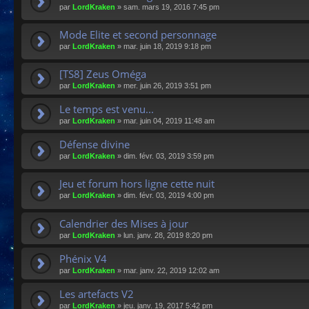
par
LordKraken
»
sam. mars 19, 2016 7:45 pm
Mode Elite et second personnage
par
LordKraken
»
mar. juin 18, 2019 9:18 pm
[TS8] Zeus Oméga
par
LordKraken
»
mer. juin 26, 2019 3:51 pm
Le temps est venu...
par
LordKraken
»
mar. juin 04, 2019 11:48 am
Défense divine
par
LordKraken
»
dim. févr. 03, 2019 3:59 pm
Jeu et forum hors ligne cette nuit
par
LordKraken
»
dim. févr. 03, 2019 4:00 pm
Calendrier des Mises à jour
par
LordKraken
»
lun. janv. 28, 2019 8:20 pm
Phénix V4
par
LordKraken
»
mar. janv. 22, 2019 12:02 am
Les artefacts V2
par
LordKraken
»
jeu. janv. 19, 2017 5:42 pm