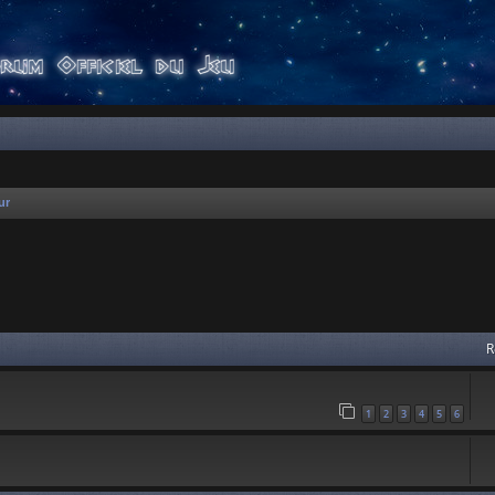
ur
 avancée
R
1
2
3
4
5
6