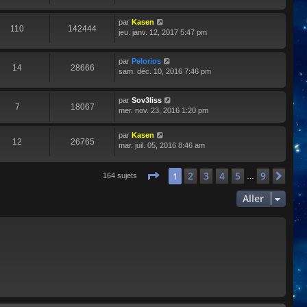
par
Kasen
110
142444
jeu. janv. 12, 2017 5:47 pm
par
Pelorios
14
28666
sam. déc. 10, 2016 7:46 pm
par
Sov3liss
7
18067
mer. nov. 23, 2016 1:20 pm
par
Kasen
12
26765
mar. juil. 05, 2016 8:46 am
Page
1
sur
9
2
3
4
5
9
1
Sui
164 sujets
…
Aller