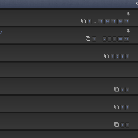
R
1
13
14
15
16
17
…
2
1
7
8
9
10
11
…
1
2
3
4
1
2
1
2
1
2