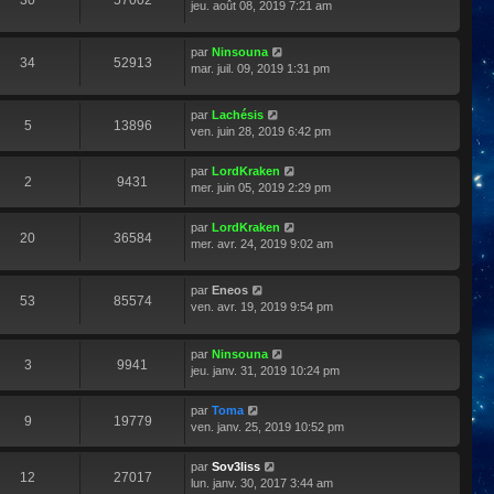
30
57002
jeu. août 08, 2019 7:21 am
par
Ninsouna
34
52913
mar. juil. 09, 2019 1:31 pm
par
Lachésis
5
13896
ven. juin 28, 2019 6:42 pm
par
LordKraken
2
9431
mer. juin 05, 2019 2:29 pm
par
LordKraken
20
36584
mer. avr. 24, 2019 9:02 am
par
Eneos
53
85574
ven. avr. 19, 2019 9:54 pm
par
Ninsouna
3
9941
jeu. janv. 31, 2019 10:24 pm
par
Toma
9
19779
ven. janv. 25, 2019 10:52 pm
par
Sov3liss
12
27017
lun. janv. 30, 2017 3:44 am