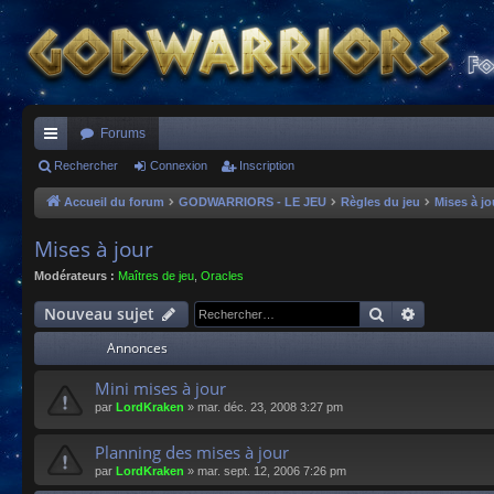
Forums
ac
Rechercher
Connexion
Inscription
co
Accueil du forum
GODWARRIORS - LE JEU
Règles du jeu
Mises à jo
ur
Mises à jour
ci
Modérateurs :
Maîtres de jeu
,
Oracles
s
Rechercher
Recherche
Nouveau sujet
Annonces
Mini mises à jour
par
LordKraken
»
mar. déc. 23, 2008 3:27 pm
Planning des mises à jour
par
LordKraken
»
mar. sept. 12, 2006 7:26 pm