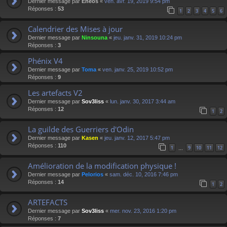
Dernier message par
Eneos
«
ven. avr. 19, 2019 9:54 pm
Réponses :
53
1
2
3
4
5
6
Calendrier des Mises à jour
Dernier message par
Ninsouna
«
jeu. janv. 31, 2019 10:24 pm
Réponses :
3
Phénix V4
Dernier message par
Toma
«
ven. janv. 25, 2019 10:52 pm
Réponses :
9
Les artefacts V2
Dernier message par
Sov3liss
«
lun. janv. 30, 2017 3:44 am
Réponses :
12
1
2
La guilde des Guerriers d'Odin
Dernier message par
Kasen
«
jeu. janv. 12, 2017 5:47 pm
Réponses :
110
1
9
10
11
12
…
Amélioration de la modification physique !
Dernier message par
Pelorios
«
sam. déc. 10, 2016 7:46 pm
Réponses :
14
1
2
ARTEFACTS
Dernier message par
Sov3liss
«
mer. nov. 23, 2016 1:20 pm
Réponses :
7