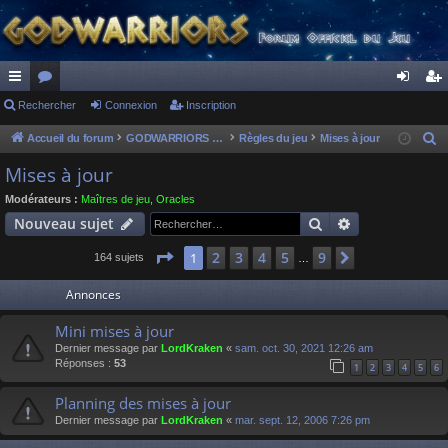
ac
Rechercher
or
Connexion
Inscription
on
ns
co
u
ne
cri
Accueil du forum
GODWARRIORS - LE JEU
Règles du jeu
Mises à jour
R
e
ur
m
xi
pti
Mises à jour
c
ci
s
on
on
Modérateurs :
Maîtres de jeu
,
Oracles
h
Rechercher
Recherche av
Nouveau sujet
s
e
r
Page
1
sur
9
2
3
4
5
9
1
Suivant
164 sujets
…
c
Annonces
h
e
Mini mises à jour
r
Dernier message par
LordKraken
«
sam. oct. 30, 2021 12:26 am
Réponses :
53
1
2
3
4
5
6
Planning des mises à jour
Dernier message par
LordKraken
«
mar. sept. 12, 2006 7:26 pm