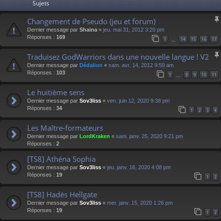
Sujets
Changement de Pseudo (jeu et forum)
Dernier message par
Shaina
«
jeu. mai 31, 2012 3:20 pm
Réponses :
169
1
14
15
16
17
…
Traduisez GodWarriors dans une nouvelle langue ! V2
Dernier message par
Dédalion
«
sam. avr. 14, 2012 9:59 am
Réponses :
103
1
8
9
10
11
…
Le huitième sens
Dernier message par
Sov3liss
«
ven. juin 12, 2020 9:38 pm
Réponses :
34
1
2
3
4
Les Maître-formateurs
Dernier message par
LordKraken
«
sam. janv. 25, 2020 9:21 pm
Réponses :
2
[TS8] Athéna Sophia
Dernier message par
Sov3liss
«
jeu. janv. 16, 2020 4:08 pm
Réponses :
19
1
2
[TS8] Hadès Hellgate
Dernier message par
Sov3liss
«
mer. janv. 15, 2020 1:26 pm
Réponses :
19
1
2