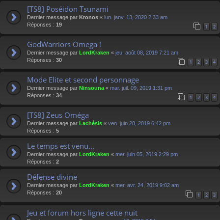
[TS8] Poséidon Tsunami
Dernier message par
Kronos
«
lun. janv. 13, 2020 2:33 am
Réponses :
19
1
2
GodWarriors Omega !
Dernier message par
LordKraken
«
jeu. août 08, 2019 7:21 am
Réponses :
30
1
2
3
4
Mode Elite et second personnage
Dernier message par
Ninsouna
«
mar. juil. 09, 2019 1:31 pm
Réponses :
34
1
2
3
4
[TS8] Zeus Oméga
Dernier message par
Lachésis
«
ven. juin 28, 2019 6:42 pm
Réponses :
5
Le temps est venu...
Dernier message par
LordKraken
«
mer. juin 05, 2019 2:29 pm
Réponses :
2
Défense divine
Dernier message par
LordKraken
«
mer. avr. 24, 2019 9:02 am
Réponses :
20
1
2
3
Jeu et forum hors ligne cette nuit