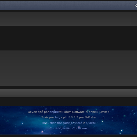
R
Développé par
phpBB
® Forum Software © phpBB Limited
Style par
Arty
- phpBB 3.3 par MrGaby
Traduction française officielle
©
Qiaeru
Confidentialité
|
Conditions