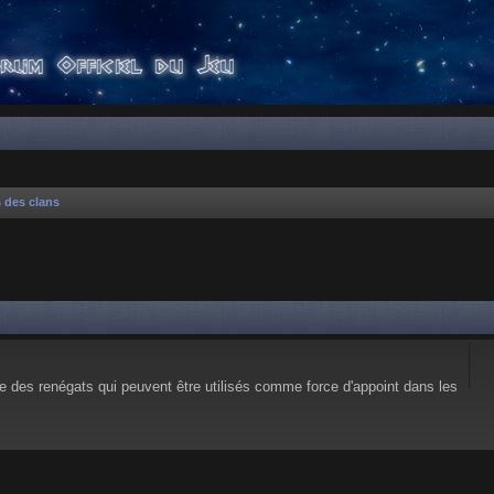
s des clans
e des renégats qui peuvent être utilisés comme force d'appoint dans les
 avancée