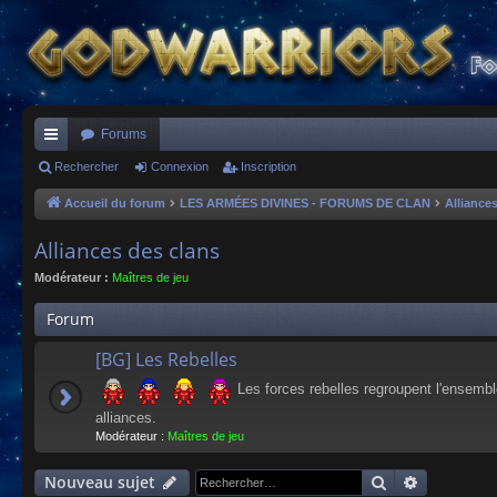
Forums
ac
Rechercher
Connexion
Inscription
co
Accueil du forum
LES ARMÉES DIVINES - FORUMS DE CLAN
Alliance
ur
Alliances des clans
ci
Modérateur :
Maîtres de jeu
s
Forum
[BG] Les Rebelles
Les forces rebelles regroupent l'ensembl
alliances.
Modérateur :
Maîtres de jeu
Rechercher
Recherche
Nouveau sujet