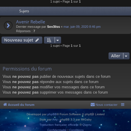
1 sujet • Page
1
sur
1
Sujets
Avenir Rebelle
Dernier message par
Sov3liss
«
mar. juin 09, 2020 8:46 pm
Réponses :
7
Nouveau sujet
1 sujet • Page
1
sur
1
Aller
Permissions du forum
Vous
ne pouvez pas
publier de nouveaux sujets dans ce forum
Vous
ne pouvez pas
répondre aux sujets dans ce forum
Vous
ne pouvez pas
modifier vos messages dans ce forum
Vous
ne pouvez pas
supprimer vos messages dans ce forum
Accueil du forum
Nous contacter
Développé par
phpBB
® Forum Software © phpBB Limited
Style par
Arty
- phpBB 3.3 par MrGaby
Traduction française officielle
©
Qiaeru
Confidentialité
|
Conditions