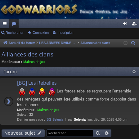
ac
Rechercher
or
Connexion
Inscription
on
ns
co
u
ne
cri
Accueil du forum
LES ARMÉES DIVINES - FORUMS DE CLAN
Alliances des clans
R
e
ur
m
xi
pti
Alliances des clans
c
ci
s
on
on
Modérateur :
Maîtres de jeu
h
s
e
Forum
r
[BG] Les Rebelles
c
h
Les forces rebelles regroupent l'ensemble
e
des renégats qui peuvent être utilisés comme force d'appoint dans
r
les alliances.
Modérateur :
Maîtres de jeu
Sujets :
33
Dernier message :
BG Selenia
par
Selenia
, lun. déc. 29, 2025 4:06 pm
Rechercher
Recherche av
Nouveau sujet