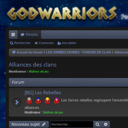
Forums
ac
Rechercher
Connexion
Inscription
co
Accueil du forum
LES ARMÉES DIVINES - FORUMS DE CLAN
Alliance
ur
Alliances des clans
ci
Modérateur :
Maîtres de jeu
s
Forum
[BG] Les Rebelles
Les forces rebelles regroupent l'ensembl
alliances.
Modérateur :
Maîtres de jeu
Rechercher
Recherche
Nouveau sujet