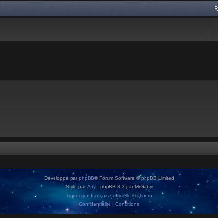
R
Développé par
phpBB
® Forum Software © phpBB Limited
Style par
Arty
- phpBB 3.3 par MrGaby
Traduction française officielle
©
Qiaeru
Confidentialité
|
Conditions