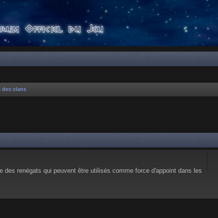
s des clans
e des renégats qui peuvent être utilisés comme force d'appoint dans les
 avancée