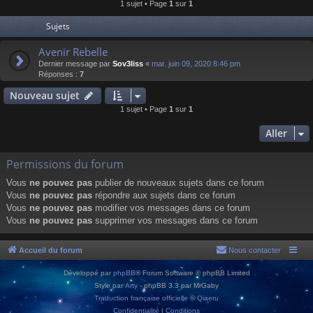
1 sujet • Page
1
sur
1
Sujets
Avenir Rebelle
Dernier message par
Sov3liss
«
mar. juin 09, 2020 8:46 pm
Réponses :
7
Nouveau sujet
1 sujet • Page
1
sur
1
Aller
Permissions du forum
Vous
ne pouvez pas
publier de nouveaux sujets dans ce forum
Vous
ne pouvez pas
répondre aux sujets dans ce forum
Vous
ne pouvez pas
modifier vos messages dans ce forum
Vous
ne pouvez pas
supprimer vos messages dans ce forum
Accueil du forum
Nous contacter
Développé par
phpBB
® Forum Software © phpBB Limited
Style par
Arty
- phpBB 3.3 par MrGaby
Traduction française officielle
©
Qiaeru
Confidentialité
|
Conditions