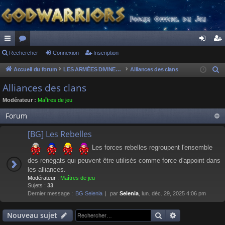
ac
Rechercher
or
Connexion
Inscription
on
ns
co
u
ne
cri
Accueil du forum
LES ARMÉES DIVINES - FORUMS DE CLAN
Alliances des clans
R
e
ur
m
xi
pti
Alliances des clans
c
ci
s
on
on
Modérateur :
Maîtres de jeu
h
s
e
Forum
r
[BG] Les Rebelles
c
h
Les forces rebelles regroupent l'ensemble
e
des renégats qui peuvent être utilisés comme force d'appoint dans
r
les alliances.
Modérateur :
Maîtres de jeu
Sujets :
33
Dernier message :
BG Selenia
par
Selenia
, lun. déc. 29, 2025 4:06 pm
Rechercher
Recherche av
Nouveau sujet