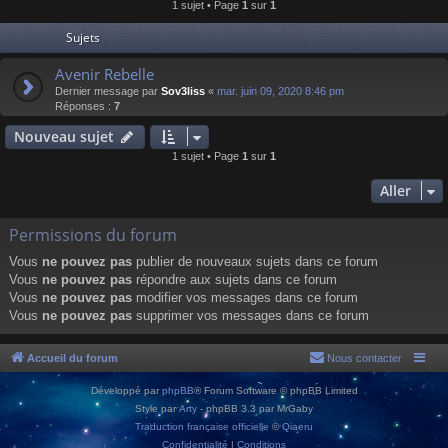
1 sujet • Page
1
sur
1
Sujets
Avenir Rebelle
Dernier message par
Sov3liss
«
mar. juin 09, 2020 8:46 pm
Réponses :
7
Nouveau sujet
1 sujet • Page
1
sur
1
Aller
Permissions du forum
Vous
ne pouvez pas
publier de nouveaux sujets dans ce forum
Vous
ne pouvez pas
répondre aux sujets dans ce forum
Vous
ne pouvez pas
modifier vos messages dans ce forum
Vous
ne pouvez pas
supprimer vos messages dans ce forum
Accueil du forum
Nous contacter
Développé par
phpBB
® Forum Software © phpBB Limited
Style par
Arty
- phpBB 3.3 par MrGaby
Traduction française officielle
©
Qiaeru
Confidentialité
|
Conditions