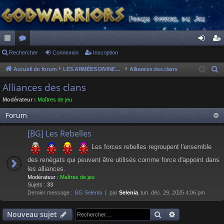
ac
Rechercher
or
Connexion
Inscription
on
ns
co
u
ne
cri
Accueil du forum
LES ARMÉES DIVINES - FORUMS DE CLAN
Alliances des clans
R
e
ur
m
xi
pti
Alliances des clans
c
ci
s
on
on
Modérateur :
Maîtres de jeu
h
s
e
Forum
r
[BG] Les Rebelles
c
h
Les forces rebelles regroupent l'ensemble
e
des renégats qui peuvent être utilisés comme force d'appoint dans
r
les alliances.
Modérateur :
Maîtres de jeu
Sujets :
33
Dernier message :
BG Selenia
par
Selenia
, lun. déc. 29, 2025 4:06 pm
Rechercher
Recherche av
Nouveau sujet