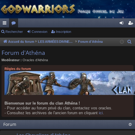
ac
Rechercher
or
Connexion
Inscription
on
ns
co
u
ne
cri
Accueil du forum
LES ARMÉES DIVINES - FORUMS DE CLAN
Forum d'Athéna
R
e
ur
m
xi
pti
Forum d'Athéna
c
ci
s
on
on
Modérateur :
Oracles d'Athéna
h
s
e
Règles du forum
r
c
h
e
r
Bienvenue sur le forum du clan Athéna !
- Pour accéder au forum privé du clan, contactez vos oracles.
- Consultez les archives de l'ancien forum en cliquant
ici
.
Forum