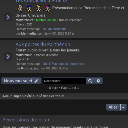
Les Chevaliers d'Athéna
Présentation de la Protectrice de la Terre et
de ses Chevaliers.
Modérateurs :
Maîtres de jeu
,
Oracles d'Athéna
Sujets :
112
Dernier message :
BG de Mermedia
par
Mermedia
, sam. janv. 03, 2026 5:14 pm
Aux portes du Parthénon
Forum public ouvert à tous les joueurs.
Modérateur :
Oracles d'Athéna
Sujets :
2
Dernier message :
Re: Trêve avec les Spectres
par
Kronos
, jeu. nov. 05, 2020 4:08 am
Rechercher
Recherche av
Nouveau sujet
0 sujet • Page
1
sur
1
Aucun sujet n’a été publié dans ce forum.
Aller
Permissions du forum
Vous
ne pouvez pas
publier de nouveaux sujets dans ce forum