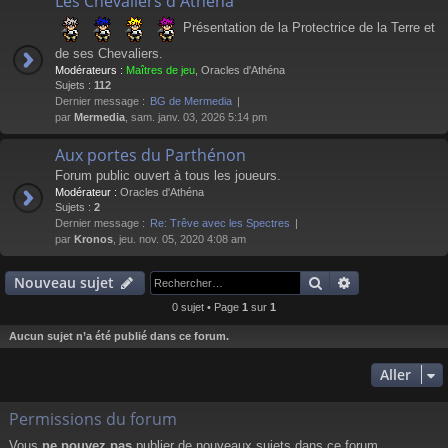
Les Chevaliers d'Athéna
Présentation de la Protectrice de la Terre et
de ses Chevaliers.
Modérateurs :
Maîtres de jeu
,
Oracles d'Athéna
Sujets :
112
Dernier message :
BG de Mermedia
par
Mermedia
, sam. janv. 03, 2026 5:14 pm
Aux portes du Parthénon
Forum public ouvert à tous les joueurs.
Modérateur :
Oracles d'Athéna
Sujets :
2
Dernier message :
Re: Trêve avec les Spectres
par
Kronos
, jeu. nov. 05, 2020 4:08 am
Rechercher
Recherche av
Nouveau sujet
0 sujet • Page
1
sur
1
Aucun sujet n’a été publié dans ce forum.
Aller
Permissions du forum
Vous
ne pouvez pas
publier de nouveaux sujets dans ce forum