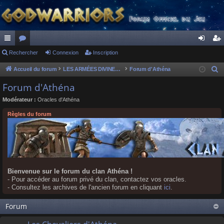
ac
Rechercher
or
Connexion
Inscription
on
ns
co
u
ne
cri
Accueil du forum
LES ARMÉES DIVINES - FORUMS DE CLAN
Forum d'Athéna
R
e
ur
m
xi
pti
Forum d'Athéna
c
ci
s
on
on
Modérateur :
Oracles d'Athéna
h
s
e
Règles du forum
r
c
h
e
r
Bienvenue sur le forum du clan Athéna !
- Pour accéder au forum privé du clan, contactez vos oracles.
- Consultez les archives de l'ancien forum en cliquant
ici
.
Forum