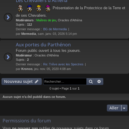
Les Chevaliers d'Athéna
Présentation de la Protectrice de la Terre et
de ses Chevaliers.
Modérateurs :
Maîtres de jeu
,
Oracles d'Athéna
Sujets :
112
Dernier message :
BG de Mermedia
par
Mermedia
, sam. janv. 03, 2026 5:14 pm
Aux portes du Parthénon
Forum public ouvert à tous les joueurs.
Modérateur :
Oracles d'Athéna
Sujets :
2
Dernier message :
Re: Trêve avec les Spectres
par
Kronos
, jeu. nov. 05, 2020 4:08 am
Rechercher
Recherche av
Nouveau sujet
0 sujet • Page
1
sur
1
Aucun sujet n’a été publié dans ce forum.
Aller
Permissions du forum
Vous
ne pouvez pas
publier de nouveaux sujets dans ce forum