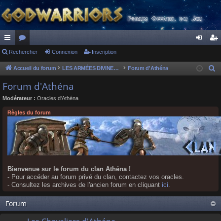
ac
Rechercher
or
Connexion
Inscription
on
ns
co
u
ne
cri
Accueil du forum
LES ARMÉES DIVINES - FORUMS DE CLAN
Forum d'Athéna
R
e
ur
m
xi
pti
Forum d'Athéna
c
ci
s
on
on
Modérateur :
Oracles d'Athéna
h
s
e
Règles du forum
r
c
h
e
r
Bienvenue sur le forum du clan Athéna !
- Pour accéder au forum privé du clan, contactez vos oracles.
- Consultez les archives de l'ancien forum en cliquant
ici
.
Forum