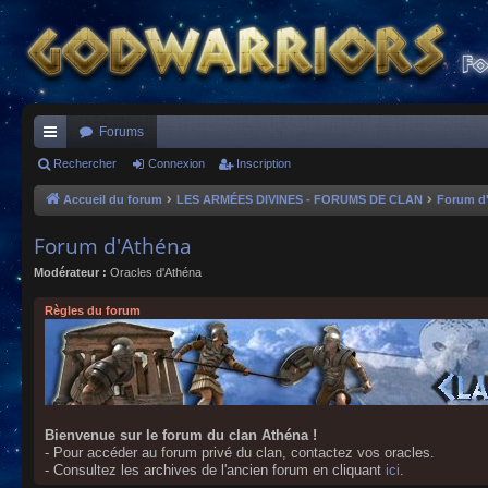
Forums
ac
Rechercher
Connexion
Inscription
co
Accueil du forum
LES ARMÉES DIVINES - FORUMS DE CLAN
Forum d
ur
Forum d'Athéna
ci
Modérateur :
Oracles d'Athéna
s
Règles du forum
Bienvenue sur le forum du clan Athéna !
- Pour accéder au forum privé du clan, contactez vos oracles.
- Consultez les archives de l'ancien forum en cliquant
ici
.