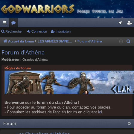
ac
Rechercher
or
Connexion
Inscription
on
ns
co
u
ne
cri
Accueil du forum
LES ARMÉES DIVINES - FORUMS DE CLAN
Forum d'Athéna
R
e
ur
m
xi
pti
Forum d'Athéna
c
ci
s
on
on
Modérateur :
Oracles d'Athéna
h
s
e
Règles du forum
r
c
h
e
r
Bienvenue sur le forum du clan Athéna !
- Pour accéder au forum privé du clan, contactez vos oracles.
- Consultez les archives de l'ancien forum en cliquant
ici
.
Forum