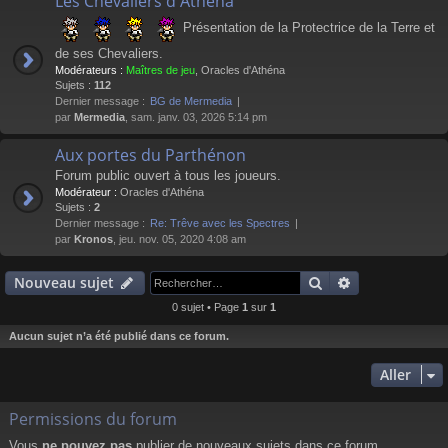
Les Chevaliers d'Athéna
Présentation de la Protectrice de la Terre et
de ses Chevaliers.
Modérateurs :
Maîtres de jeu
,
Oracles d'Athéna
Sujets :
112
Dernier message :
BG de Mermedia
par
Mermedia
, sam. janv. 03, 2026 5:14 pm
Aux portes du Parthénon
Forum public ouvert à tous les joueurs.
Modérateur :
Oracles d'Athéna
Sujets :
2
Dernier message :
Re: Trêve avec les Spectres
par
Kronos
, jeu. nov. 05, 2020 4:08 am
Rechercher
Recherche av
Nouveau sujet
0 sujet • Page
1
sur
1
Aucun sujet n’a été publié dans ce forum.
Aller
Permissions du forum
Vous
ne pouvez pas
publier de nouveaux sujets dans ce forum