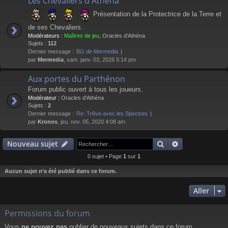
Les Chevaliers d'Athéna
Présentation de la Protectrice de la Terre et
de ses Chevaliers.
Modérateurs :
Maîtres de jeu
,
Oracles d'Athéna
Sujets :
112
Dernier message :
BG de Mermedia
par
Mermedia
, sam. janv. 03, 2026 5:14 pm
Aux portes du Parthénon
Forum public ouvert à tous les joueurs.
Modérateur :
Oracles d'Athéna
Sujets :
2
Dernier message :
Re: Trêve avec les Spectres
par
Kronos
, jeu. nov. 05, 2020 4:08 am
Rechercher
Recherche av
Nouveau sujet
0 sujet • Page
1
sur
1
Aucun sujet n’a été publié dans ce forum.
Aller
Permissions du forum
Vous
ne pouvez pas
publier de nouveaux sujets dans ce forum