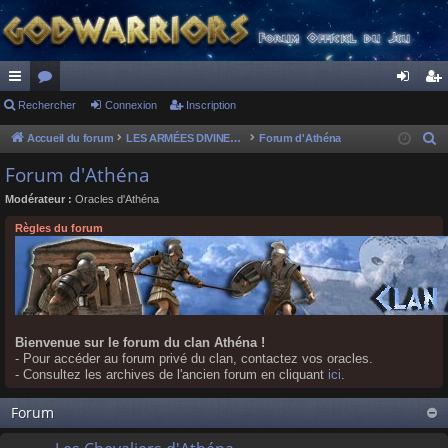
ac
Rechercher
or
Connexion
Inscription
on
ns
co
u
ne
cri
Accueil du forum
LES ARMÉES DIVINES - FORUMS DE CLAN
Forum d'Athéna
R
e
ur
m
xi
pti
Forum d'Athéna
c
ci
s
on
on
Modérateur :
Oracles d'Athéna
h
s
e
Règles du forum
r
c
h
e
r
Bienvenue sur le forum du clan Athéna !
- Pour accéder au forum privé du clan, contactez vos oracles.
- Consultez les archives de l'ancien forum en cliquant
ici
.
Forum