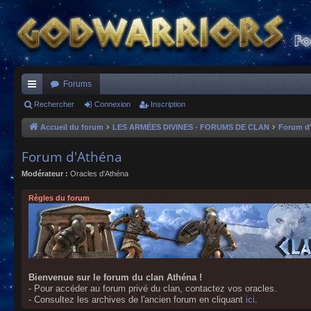
Forums
ac
Rechercher
Connexion
Inscription
co
Accueil du forum
LES ARMÉES DIVINES - FORUMS DE CLAN
Forum d
ur
Forum d'Athéna
ci
Modérateur :
Oracles d'Athéna
s
Règles du forum
Bienvenue sur le forum du clan Athéna !
- Pour accéder au forum privé du clan, contactez vos oracles.
- Consultez les archives de l'ancien forum en cliquant
ici
.