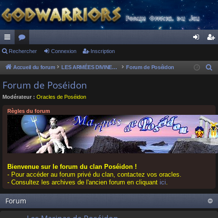
ac
Rechercher
or
Connexion
Inscription
on
ns
co
u
ne
cri
Accueil du forum
LES ARMÉES DIVINES - FORUMS DE CLAN
Forum de Poséidon
R
e
ur
m
xi
pti
Forum de Poséidon
c
ci
s
on
on
Modérateur :
Oracles de Poséidon
h
s
e
Règles du forum
r
c
h
e
r
Bienvenue sur le forum du clan Poséidon !
- Pour accéder au forum privé du clan, contactez vos oracles.
- Consultez les archives de l'ancien forum en cliquant
ici
.
Forum