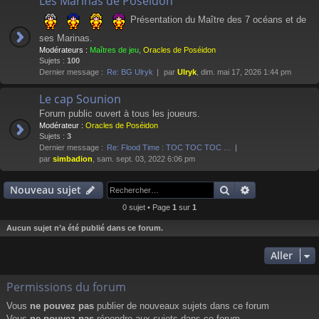
Les Marinas de Poséidon
Présentation du Maître des 7 océans et de
ses Marinas.
Modérateurs :
Maîtres de jeu
,
Oracles de Poséidon
Sujets :
100
Dernier message :
Re: BG Ulryk
par
Ulryk
, dim. mai 17, 2026 1:44 pm
Le cap Sounion
Forum public ouvert à tous les joueurs.
Modérateur :
Oracles de Poséidon
Sujets :
3
Dernier message :
Re: Flood Time : TOC TOC TOC …
par
simbadion
, sam. sept. 03, 2022 6:06 pm
Rechercher
Recherche av
Nouveau sujet
0 sujet • Page
1
sur
1
Aucun sujet n’a été publié dans ce forum.
Aller
Permissions du forum
Vous
ne pouvez pas
publier de nouveaux sujets dans ce forum
Vous
ne pouvez pas
répondre aux sujets dans ce forum