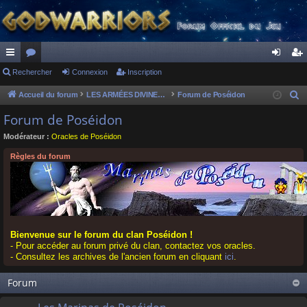
ac
Rechercher
or
Connexion
Inscription
on
ns
co
u
ne
cri
Accueil du forum
LES ARMÉES DIVINES - FORUMS DE CLAN
Forum de Poséidon
R
e
ur
m
xi
pti
Forum de Poséidon
c
ci
s
on
on
Modérateur :
Oracles de Poséidon
h
s
e
Règles du forum
r
c
h
e
r
Bienvenue sur le forum du clan Poséidon !
- Pour accéder au forum privé du clan, contactez vos oracles.
- Consultez les archives de l'ancien forum en cliquant
ici
.
Forum