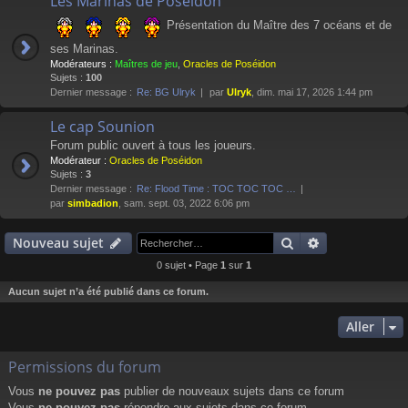
Les Marinas de Poséidon
Présentation du Maître des 7 océans et de
ses Marinas.
Modérateurs :
Maîtres de jeu
,
Oracles de Poséidon
Sujets :
100
Dernier message :
Re: BG Ulryk
par
Ulryk
, dim. mai 17, 2026 1:44 pm
Le cap Sounion
Forum public ouvert à tous les joueurs.
Modérateur :
Oracles de Poséidon
Sujets :
3
Dernier message :
Re: Flood Time : TOC TOC TOC …
par
simbadion
, sam. sept. 03, 2022 6:06 pm
Rechercher
Recherche av
Nouveau sujet
0 sujet • Page
1
sur
1
Aucun sujet n’a été publié dans ce forum.
Aller
Permissions du forum
Vous
ne pouvez pas
publier de nouveaux sujets dans ce forum
Vous
ne pouvez pas
répondre aux sujets dans ce forum