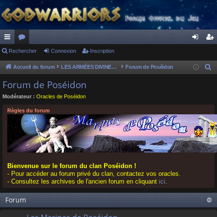
ac
Rechercher
or
Connexion
Inscription
on
ns
co
u
ne
cri
Accueil du forum
LES ARMÉES DIVINES - FORUMS DE CLAN
Forum de Poséidon
R
e
ur
m
xi
pti
Forum de Poséidon
c
ci
s
on
on
Modérateur :
Oracles de Poséidon
h
s
e
Règles du forum
r
c
h
e
r
Bienvenue sur le forum du clan Poséidon !
- Pour accéder au forum privé du clan, contactez vos oracles.
- Consultez les archives de l'ancien forum en cliquant
ici
.
Forum