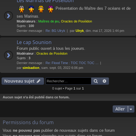
Les Marinas de Poséidon
Présentation du Maître des 7 océans et de
ses Marinas.
Modérateurs :
Maîtres de jeu
,
Oracles de Poséidon
Sujets :
100
Dernier message :
Re: BG Ulryk
par
Ulryk
, dim. mai 17, 2026 1:44 pm
Le cap Sounion
Forum public ouvert à tous les joueurs.
Modérateur :
Oracles de Poséidon
Sujets :
3
Dernier message :
Re: Flood Time : TOC TOC TOC …
par
simbadion
, sam. sept. 03, 2022 6:06 pm
Rechercher
Recherche av
Nouveau sujet
0 sujet • Page
1
sur
1
Aucun sujet n’a été publié dans ce forum.
Aller
Permissions du forum
Vous
ne pouvez pas
publier de nouveaux sujets dans ce forum
Vous
ne pouvez pas
répondre aux sujets dans ce forum