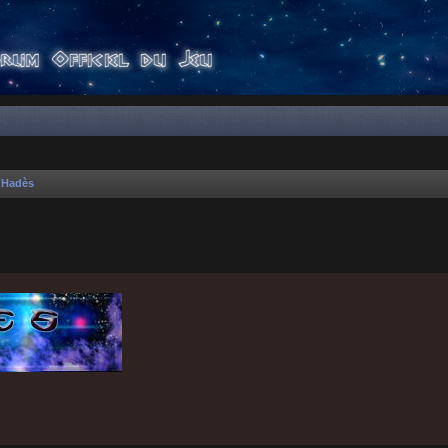
'Hadès