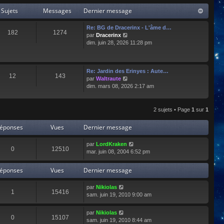
Sujets
Messages
Dernier message
Re: BG de Dracerinx - L'âme d…
182
1274
C
par
Dracerinx
o
dim. juin 28, 2026 11:28 pm
n
s
u
Re: Jardin des Erinyes : Aute…
l
12
143
C
par
Waltraute
t
o
dim. mars 08, 2026 2:17 am
e
n
r
s
l
u
e
2 sujets • Page
1
sur
1
l
d
t
e
éponses
Vues
Dernier message
e
r
r
n
par
LordKraken
l
i
0
12510
mar. juin 08, 2004 6:52 pm
e
e
d
r
e
éponses
Vues
Dernier message
m
r
e
n
s
par
Nikiolas
i
1
15416
s
sam. juin 19, 2010 9:00 am
e
a
r
g
par
Nikiolas
m
e
0
15107
sam. juin 19, 2010 8:44 am
e