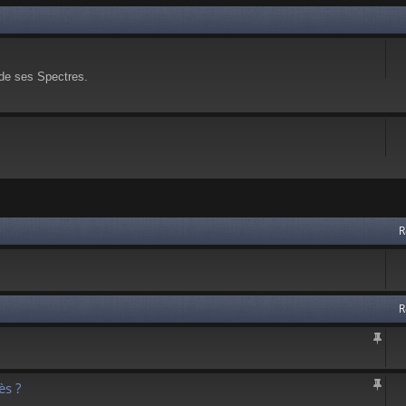
 de ses Spectres.
 avancée
R
R
s ?