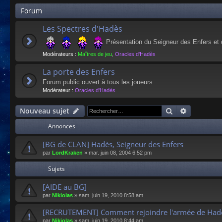
Forum
Les Spectres d'Hadès
Présentation du Seigneur des Enfers et
Modérateurs :
Maîtres de jeu
,
Oracles d'Hadès
La porte des Enfers
Forum public ouvert à tous les joueurs.
Modérateur :
Oracles d'Hadès
Rechercher
Recherche
Nouveau sujet
Annonces
[BG de CLAN] Hadès, Seigneur des Enfers
par
LordKraken
»
mar. juin 08, 2004 6:52 pm
Sujets
[AIDE au BG]
par
Nikiolas
»
sam. juin 19, 2010 8:58 am
[RECRUTEMENT] Comment rejoindre l'armée de Hadè
par
Nikiolas
»
sam. juin 19, 2010 8:44 am