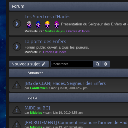
Forum
Les Spectres d'Hadès
Présentation du Seigneur des Enfers et
Modérateurs :
Maîtres de jeu
,
Oracles d'Hadès
La porte des Enfers
Forum public ouvert à tous les joueurs.
Modérateur :
Oracles d'Hadès
Rechercher
Recherche
Nouveau sujet
Annonces
[BG de CLAN] Hadès, Seigneur des Enfers
par
LordKraken
»
mar. juin 08, 2004 6:52 pm
Sujets
[AIDE au BG]
par
Nikiolas
»
sam. juin 19, 2010 8:58 am
[RECRUTEMENT] Comment rejoindre l'armée de Hadè
par
Nikiolas
»
sam. juin 19, 2010 8:44 am