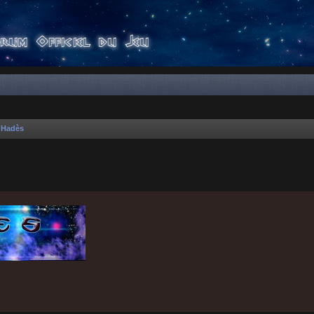
'Hadès