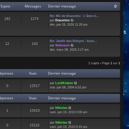
Sujets
Messages
Dernier message
Re: BG de Dracerinx - L'âme d…
182
1274
C
par
Dracerinx
o
dim. juin 28, 2026 11:28 pm
n
s
u
Re: Jardin des Erinyes : Aute…
l
12
143
C
par
Waltraute
t
o
dim. mars 08, 2026 2:17 am
e
n
r
s
l
u
e
2 sujets • Page
1
sur
1
l
d
t
e
éponses
Vues
Dernier message
e
r
r
n
par
LordKraken
l
i
0
12517
mar. juin 08, 2004 6:52 pm
e
e
d
r
e
éponses
Vues
Dernier message
m
r
e
n
s
par
Nikiolas
i
1
15423
s
sam. juin 19, 2010 9:00 am
e
a
r
g
par
Nikiolas
m
e
0
15116
sam. juin 19, 2010 8:44 am
e