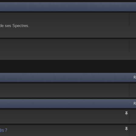
 de ses Spectres.
 avancée
R
R
s ?