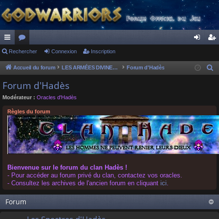
ac
Rechercher
or
Connexion
Inscription
on
ns
co
u
ne
cri
Accueil du forum
LES ARMÉES DIVINES - FORUMS DE CLAN
Forum d'Hadès
R
e
ur
m
xi
pti
Forum d'Hadès
c
ci
s
on
on
Modérateur :
Oracles d'Hadès
h
s
e
Règles du forum
r
c
h
e
r
Bienvenue sur le forum du clan Hadès !
- Pour accéder au forum privé du clan, contactez vos oracles.
- Consultez les archives de l'ancien forum en cliquant
ici
.
Forum