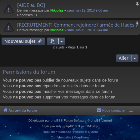
[AIDE au BG]
Dernier message par
Nikiolas
«
sam. juin 19, 2010 9:00 am
Réponses :
1
[RECRUTEMENT] Comment rejoindre l'armée de Hadès ?
Dernier message par
Nikiolas
«
sam. juin 19, 2010 8:44 am
Nouveau sujet
2 sujets • Page
1
sur
1
Aller
Permissions du forum
Vous
ne pouvez pas
publier de nouveaux sujets dans ce forum
Vous
ne pouvez pas
répondre aux sujets dans ce forum
Vous
ne pouvez pas
modifier vos messages dans ce forum
Vous
ne pouvez pas
supprimer vos messages dans ce forum
Accueil du forum
Nous contacter
Développé par
phpBB
® Forum Software © phpBB Limited
Style par
Arty
- phpBB 3.3 par MrGaby
Traduction française officielle
©
Qiaeru
Confidentialité
|
Conditions