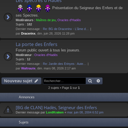
Les Spectres d'Hadès
Présentation du Seigneur des Enfers et de
ses Spectres.
Modérateurs :
Maîtres de jeu
,
Oracles d'Hadès
Sujets :
182
Dernier message :
Re: BG de Dracerinx - L'âme d…
par
Dracerinx
, dim. juin 28, 2026 11:28 pm
La porte des Enfers
Forum public ouvert à tous les joueurs.
Modérateur :
Oracles d'Hadès
Sujets :
12
Dernier message :
Re: Jardin des Erinyes : Aute…
par
Waltraute
, dim. mars 08, 2026 2:17 am
Rechercher
Recherche av
Nouveau sujet
2 sujets • Page
1
sur
1
Annonces
[BG de CLAN] Hadès, Seigneur des Enfers
Dernier message par
LordKraken
«
mar. juin 08, 2004 6:52 pm
Sujets