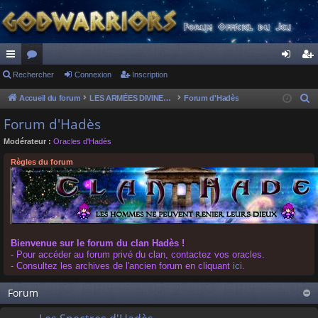
ac
Rechercher
or
Connexion
Inscription
on
ns
co
u
ne
cri
Accueil du forum
LES ARMÉES DIVINES - FORUMS DE CLAN
Forum d'Hadès
R
e
ur
m
xi
pti
Forum d'Hadès
c
ci
s
on
on
Modérateur :
Oracles d'Hadès
h
s
e
Règles du forum
r
c
h
e
r
Bienvenue sur le forum du clan Hadès !
- Pour accéder au forum privé du clan, contactez vos oracles.
- Consultez les archives de l'ancien forum en cliquant
ici
.
Forum