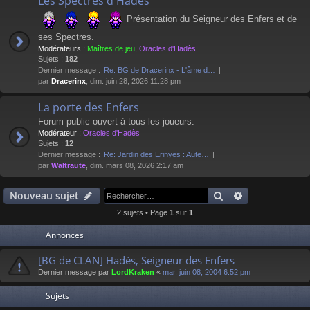
Les Spectres d'Hadès
Présentation du Seigneur des Enfers et de
ses Spectres.
Modérateurs :
Maîtres de jeu
,
Oracles d'Hadès
Sujets :
182
Dernier message :
Re: BG de Dracerinx - L'âme d…
par
Dracerinx
, dim. juin 28, 2026 11:28 pm
La porte des Enfers
Forum public ouvert à tous les joueurs.
Modérateur :
Oracles d'Hadès
Sujets :
12
Dernier message :
Re: Jardin des Erinyes : Aute…
par
Waltraute
, dim. mars 08, 2026 2:17 am
Rechercher
Recherche av
Nouveau sujet
2 sujets • Page
1
sur
1
Annonces
[BG de CLAN] Hadès, Seigneur des Enfers
Dernier message par
LordKraken
«
mar. juin 08, 2004 6:52 pm
Sujets