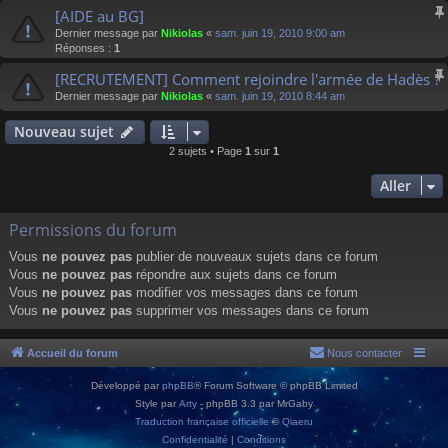
[AIDE au BG]
Dernier message par
Nikiolas
«
sam. juin 19, 2010 9:00 am
Réponses :
1
[RECRUTEMENT] Comment rejoindre l'armée de Hadès ?
Dernier message par
Nikiolas
«
sam. juin 19, 2010 8:44 am
Nouveau sujet
2 sujets • Page
1
sur
1
Aller
Permissions du forum
Vous
ne pouvez pas
publier de nouveaux sujets dans ce forum
Vous
ne pouvez pas
répondre aux sujets dans ce forum
Vous
ne pouvez pas
modifier vos messages dans ce forum
Vous
ne pouvez pas
supprimer vos messages dans ce forum
Accueil du forum
Nous contacter
Développé par
phpBB
® Forum Software © phpBB Limited
Style par
Arty
- phpBB 3.3 par MrGaby
Traduction française officielle
©
Qiaeru
Confidentialité
|
Conditions